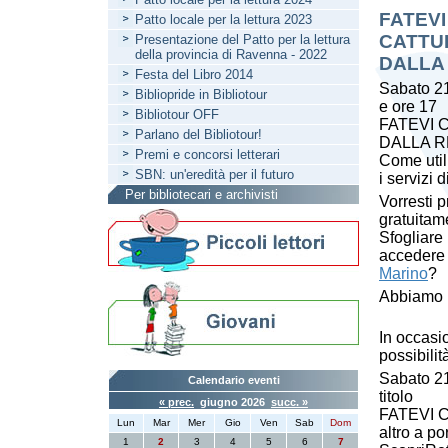
FATEVI
Patto locale per la lettura 2023
CATTU
Presentazione del Patto per la lettura
della provincia di Ravenna - 2022
DALLA
Festa del Libro 2014
Sabato 21
Bibliopride in Bibliotour
e ore 17
Bibliotour OFF
FATEVI
Parlano del Bibliotour!
DALLA 
Premi e concorsi letterari
Come util
SBN: un'eredità per il futuro
i servizi 
Per bibliotecari e archivisti
Vorresti 
gratuitam
Sfogliare
accedere 
Marino
?
Abbiamo l
In occasio
possibilit
Sabato 21
Calendario eventi
titolo
« prec.
giugno 2026
succ. »
FATEVI C
Lun
Mar
Mer
Gio
Ven
Sab
Dom
altro a po
1
2
3
4
5
6
7