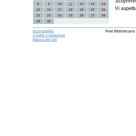
ScopriRe
8
9
10
11
12
13
14
Vi aspett
15
16
17
18
19
20
21
22
23
24
25
26
27
28
29
30
Accessibilità
Rete Bibliotecaria
Credits e redazione
Mappa del sito