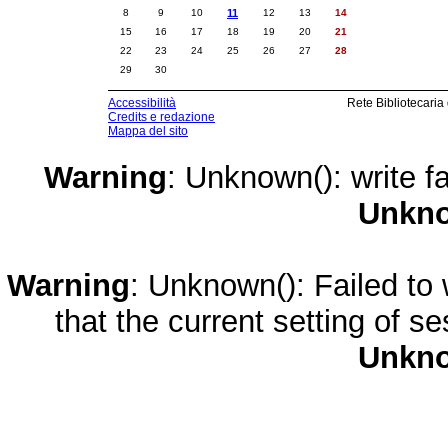
8
9
10
11
12
13
14
15
16
17
18
19
20
21
22
23
24
25
26
27
28
29
30
Accessibilità
Rete Bibliotecaria
Credits e redazione
Mappa del sito
Warning
: Unknown(): write fa
Unkn
Warning
: Unknown(): Failed to w
that the current setting of s
Unkn