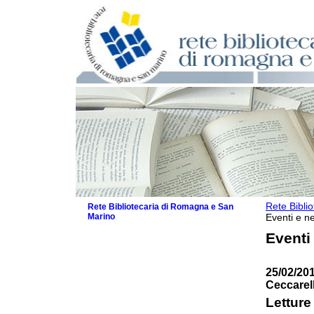
Rete Bibli
Rete Bibliotecaria di Romagna e San
Marino
Eventi e ne
La Rete
Eventi
Biblioteche e archivi
Agenda
25/02/201
Patto intercomunale per la lettura
Ceccarell
2026
Patto locale per la lettura 2025
Letture
Patto locale per la lettura 2024