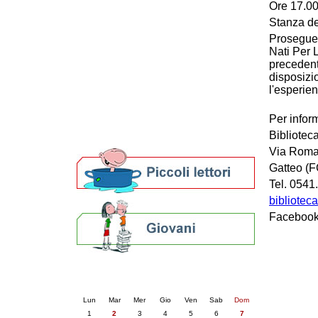
Ore 17.0
Patto locale per la lettura 2023
Stanza de
Presentazione del Patto per la lettura
Prosegue 
della provincia di Ravenna - 2022
Nati Per 
Festa del Libro 2014
precedent
Bibliopride in Bibliotour
disposizi
Bibliotour OFF
l'esperien
Parlano del Bibliotour!
Premi e concorsi letterari
Per infor
SBN: un'eredità per il futuro
Bibliotec
Per bibliotecari e archivisti
Via Roma
Gatteo (F
Tel. 054
bibliotec
Facebook:
Calendario eventi
« prec.
giugno 2026
succ. »
Lun
Mar
Mer
Gio
Ven
Sab
Dom
1
2
3
4
5
6
7