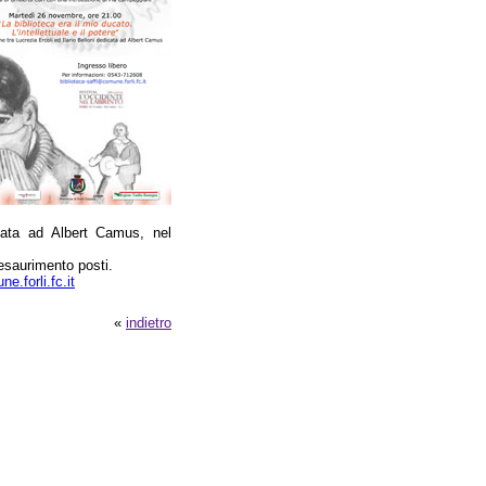
icata ad Albert Camus, nel
d esaurimento posti.
e.forli.fc.it
«
indietro