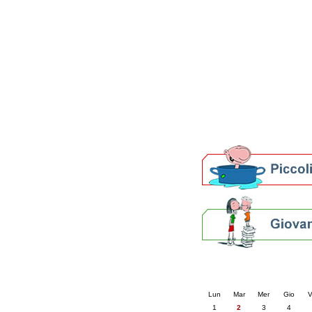
Patto locale per la let
Presentazione del Patto
della provincia di Rav
Festa del Libro 2014
Bibliopride in Bibliotou
Bibliotour OFF
Parlano del Bibliotour!
Premi e concorsi letter
SBN: un'eredità per il 
Per bibliotecari e archivi
Calendario eve
« prec.
giugno 202
Lun
Mar
Mer
Gio
V
1
2
3
4