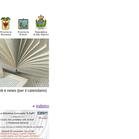
ti e news (per il calendario)
«
indietro