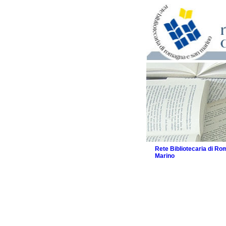
Rete Bibliotecaria di R
Marino
La Rete
Biblioteche e archivi
Agenda
Patto intercomunale per
2026
Patto locale per la let
Patto locale per la let