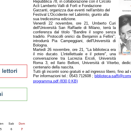
Repubblica 78, in collaborazione con il Circolo
tura 2023
Acli Lamberto Valli di Forlì e Fondazione
Garzanti, organizza due eventi nell'ambito del
 per la lettura
Festival L'Occidente nel Labirinto, giunto alla
enna - 2022
sua tredicesima edizione.
Venerdì 22 novembre, ore 21, Umberto Curi
r
dell'Università San Raffaele di Milano, terrà la
conferenza dal titolo "Bandire il sogno senza
tradirlo. Protocolli onirici da Benjamin a Fellini";
introdurrà Pia Campeggiani, dell'Università di
ari
Bologna.
Martedì 26 novembre, ore 21, "La biblioteca era
futuro
il mio ducato. L'intellettuale e il potere", una
sti
conversazione tra Lucrezia Ercoli, Università
Roma 3, ed Ilario Belloni, Università di Viterbo, ded
centenario della nascita.
Tutti gli incontri sono gratuiti e ad ingresso libero, fino a
Per informazioni tel.: 0543.712608 ;
biblioteca-saffi@comun
programma.pdf (830,0 KB)
nti
6
succ. »
en
Sab
Dom
5
6
7