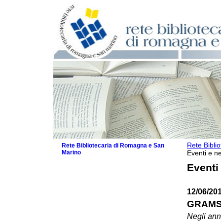
Rete Bibli
Rete Bibliotecaria di Romagna e San
Marino
Eventi e ne
La Rete
Eventi
Biblioteche e archivi
Agenda
12/06/201
Patto intercomunale per la lettura
2026
GRAMSC
Patto locale per la lettura 2025
Negli anni
Patto locale per la lettura 2024