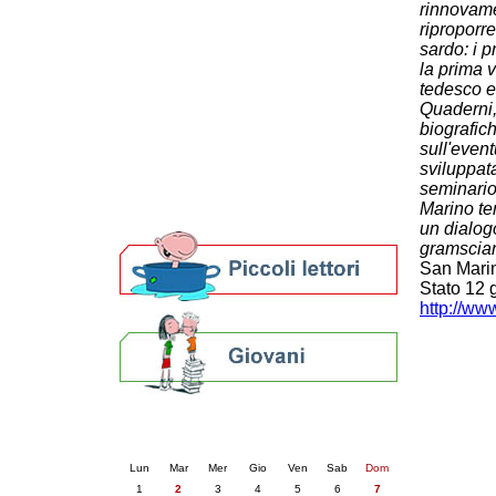
rinnovame
Patto locale per la lettura 2023
riproporre
Presentazione del Patto per la lettura
sardo: i 
della provincia di Ravenna - 2022
la prima v
Festa del Libro 2014
tedesco e 
Bibliopride in Bibliotour
Quaderni,
Bibliotour OFF
biografich
sull'even
Parlano del Bibliotour!
sviluppata
Premi e concorsi letterari
seminario
SBN: un'eredità per il futuro
Marino te
Per bibliotecari e archivisti
un dialogo
gramscia
San Marin
Stato 12 
http://w
Calendario eventi
« prec.
giugno 2026
succ. »
Lun
Mar
Mer
Gio
Ven
Sab
Dom
1
2
3
4
5
6
7