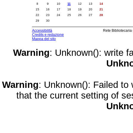
8
9
10
11
12
13
14
15
16
17
18
19
20
21
22
23
24
25
26
27
28
29
30
Accessibilità
Rete Bibliotecaria
Credits e redazione
Mappa del sito
Warning
: Unknown(): write fa
Unkn
Warning
: Unknown(): Failed to w
that the current setting of s
Unkn