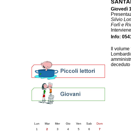
SANTA
Patto locale per la lettura 2023
Giovedì 1
Presentazione del Patto per la lettura
Presentaz
della provincia di Ravenna - 2022
Silvio Lo
Festa del Libro 2014
Forlì e R
Bibliopride in Bibliotour
Interviene
Bibliotour OFF
Info: 054
Parlano del Bibliotour!
Premi e concorsi letterari
Il volume 
SBN: un'eredità per il futuro
Lombardini
Per bibliotecari e archivisti
amministr
deceduto 
Calendario eventi
« prec.
giugno 2026
succ. »
Lun
Mar
Mer
Gio
Ven
Sab
Dom
1
2
3
4
5
6
7