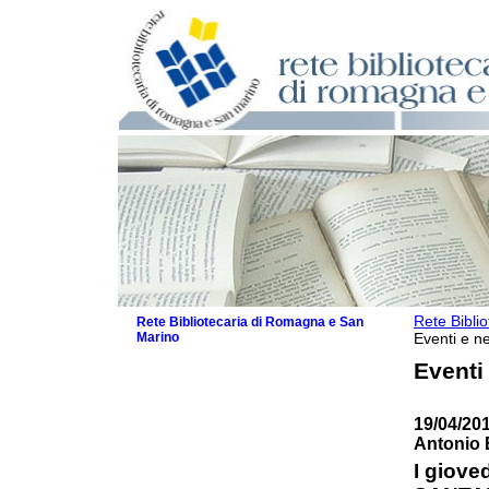
Rete Bibli
Rete Bibliotecaria di Romagna e San
Marino
Eventi e ne
La Rete
Eventi
Biblioteche e archivi
Agenda
19/04/20
Patto intercomunale per la lettura
Antonio 
2026
Patto locale per la lettura 2025
I giove
Patto locale per la lettura 2024