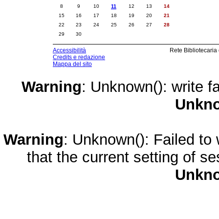
8
9
10
11
12
13
14
15
16
17
18
19
20
21
22
23
24
25
26
27
28
29
30
Accessibilità
Rete Bibliotecaria
Credits e redazione
Mappa del sito
Warning
: Unknown(): write fa
Unkn
Warning
: Unknown(): Failed to w
that the current setting of s
Unkn