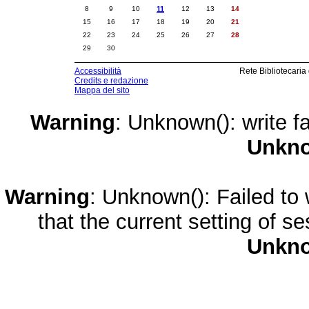
8
9
10
11
12
13
14
15
16
17
18
19
20
21
22
23
24
25
26
27
28
29
30
Accessibilità
Rete Bibliotecaria
Credits e redazione
Mappa del sito
Warning
: Unknown(): write fa
Unkn
Warning
: Unknown(): Failed to w
that the current setting of s
Unkn