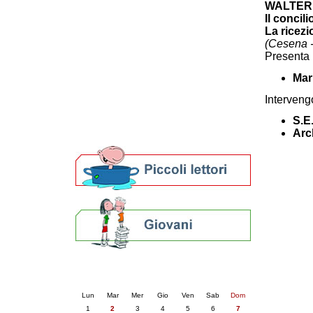
WALTER
Patto locale per la lettura 2023
Il concil
Presentazione del Patto per la lettura
La ricezi
della provincia di Ravenna - 2022
(Cesena - 
Festa del Libro 2014
Presenta
Bibliopride in Bibliotour
Mar
Bibliotour OFF
Parlano del Bibliotour!
Interven
Premi e concorsi letterari
S.E
SBN: un'eredità per il futuro
Arc
Per bibliotecari e archivisti
Calendario eventi
« prec.
giugno 2026
succ. »
Lun
Mar
Mer
Gio
Ven
Sab
Dom
1
2
3
4
5
6
7