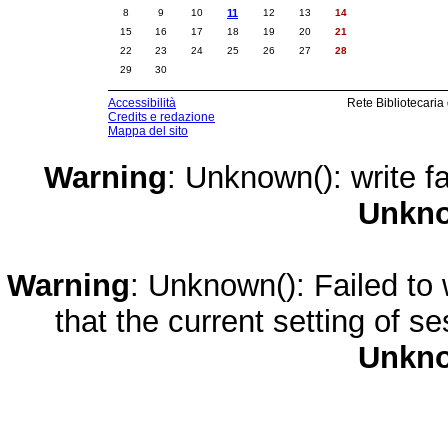
8
9
10
11
12
13
14
15
16
17
18
19
20
21
22
23
24
25
26
27
28
29
30
Accessibilità
Rete Bibliotecaria
Credits e redazione
Mappa del sito
Warning
: Unknown(): write fa
Unkn
Warning
: Unknown(): Failed to w
that the current setting of s
Unkn