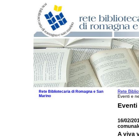
Rete Bibli
Rete Bibliotecaria di Romagna e San
Marino
Eventi e ne
La Rete
Eventi
Biblioteche e archivi
Agenda
16/02/201
Patto intercomunale per la lettura
comunale
2026
Patto locale per la lettura 2025
A viva 
Patto locale per la lettura 2024