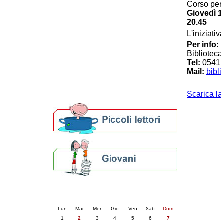
Corso per
Patto locale per la lettura 2023
Giovedì 1
Presentazione del Patto per la lettura
20.45
della provincia di Ravenna - 2022
L'iniziati
Festa del Libro 2014
Per info:
Bibliopride in Bibliotour
Bibliotec
Bibliotour OFF
Tel:
0541
Parlano del Bibliotour!
Mail:
bibl
Premi e concorsi letterari
SBN: un'eredità per il futuro
Scarica l
Per bibliotecari e archivisti
Calendario eventi
« prec.
giugno 2026
succ. »
Lun
Mar
Mer
Gio
Ven
Sab
Dom
1
2
3
4
5
6
7