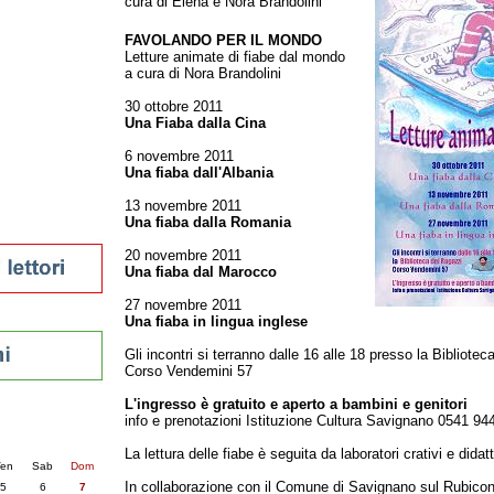
cura di Elena e Nora Brandolini
tura 2023
FAVOLANDO PER IL MONDO
 per la lettura
Letture animate di fiabe dal mondo
enna - 2022
a cura di Nora Brandolini
r
30 ottobre 2011
Una Fiaba dalla Cina
6 novembre 2011
ari
Una fiaba dall'Albania
futuro
13 novembre 2011
sti
Una fiaba dalla Romania
20 novembre 2011
Una fiaba dal Marocco
27 novembre 2011
Una fiaba in lingua inglese
Gli incontri si terranno dalle 16 alle 18 presso la Bibliote
Corso Vendemini 57
L'ingresso è gratuito e aperto a bambini e genitori
nti
info e prenotazioni Istituzione Cultura Savignano 0541 94
6
succ. »
La lettura delle fiabe è seguita da laboratori crativi e didatt
en
Sab
Dom
In collaborazione con il Comune di Savignano sul Rubicone
5
6
7