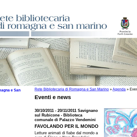
Rete Bibliotecaria di Romagna e San Marino
»
Agenda
»
Even
omagna e San
Eventi e news
30/10/2011 - 20/11/2011 Savignano
sul Rubicone - Biblioteca
comunale di Palazzo Vendemini
 la lettura
FAVOLANDO PER IL MONDO
tura 2025
Letture animati di fiabe dal mondo a
tura 2024