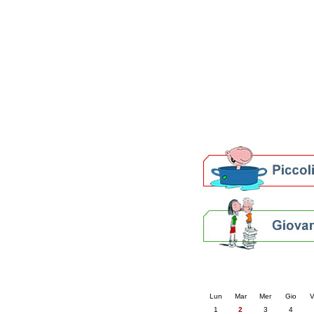
Patto locale per la let
Presentazione del Patto
della provincia di Rav
Festa del Libro 2014
Bibliopride in Bibliotou
Bibliotour OFF
Parlano del Bibliotour!
Premi e concorsi letter
SBN: un'eredità per il 
Per bibliotecari e archivi
Calendario eve
« prec.
giugno 202
Lun
Mar
Mer
Gio
V
1
2
3
4