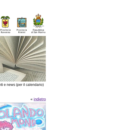
ti e news (per il calendario)
«
indietro