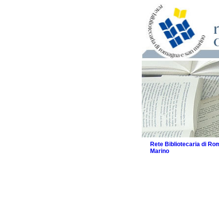
Rete Bibliotecaria di R
Marino
La Rete
Biblioteche e archivi
Agenda
Patto intercomunale per
2026
Patto locale per la let
Patto locale per la let