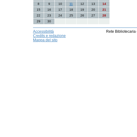
8
9
10
11
12
13
14
15
16
17
18
19
20
21
22
23
24
25
26
27
28
29
30
Accessibilità
Rete Bibliotecaria
Credits e redazione
Mappa del sito