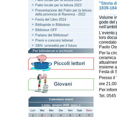
"Storia d
Patto locale per la lettura 2023
1839-1845
Presentazione del Patto per la lettura
della provincia di Ravenna - 2022
Volume inc
Festa del Libro 2014
gode del 
Bibliopride in Bibliotour
nell'ambi
Bibliotour OFF
L'evento p
Parlano del Bibliotour!
loro docum
Premi e concorsi letterari
corredato
SBN: un'eredità per il futuro
Paolo Os
Per bibliotecari e archivisti
Per la cir
ceramica 
attualmen
insieme a 
Festa di 
Presso il
ore 21.00
Per infor
Tel. 0545
Calendario eventi
« prec.
giugno 2026
succ. »
Lun
Mar
Mer
Gio
Ven
Sab
Dom
1
2
3
4
5
6
7