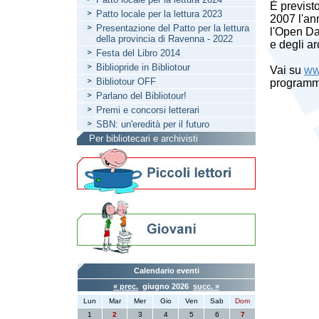
È previst
Patto locale per la lettura 2023
2007 l'a
Presentazione del Patto per la lettura
l'Open Da
della provincia di Ravenna - 2022
e degli a
Festa del Libro 2014
Bibliopride in Bibliotour
Vai su
ww
Bibliotour OFF
programm
Parlano del Bibliotour!
Premi e concorsi letterari
SBN: un'eredità per il futuro
Per bibliotecari e archivisti
Calendario eventi
« prec.
giugno 2026
succ. »
Lun
Mar
Mer
Gio
Ven
Sab
Dom
1
2
3
4
5
6
7