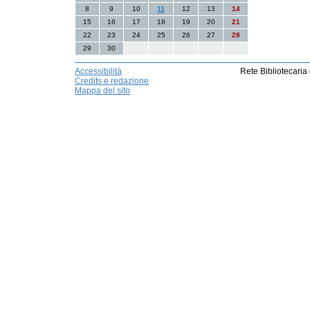
8
9
10
11
12
13
14
15
16
17
18
19
20
21
22
23
24
25
26
27
28
29
30
Accessibilità
Rete Bibliotecaria
Credits e redazione
Mappa del sito