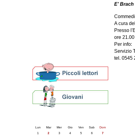
E' Brach 
Patto locale per la lettura 2023
Presentazione del Patto per la lettura
Commedia 
della provincia di Ravenna - 2022
Festa del Libro 2014
A cura del
Bibliopride in Bibliotour
Presso l'
Bibliotour OFF
ore 21.00
Parlano del Bibliotour!
Per info:
Premi e concorsi letterari
Servizio 
SBN: un'eredità per il futuro
tel. 0545
Per bibliotecari e archivisti
Calendario eventi
« prec.
giugno 2026
succ. »
Lun
Mar
Mer
Gio
Ven
Sab
Dom
1
2
3
4
5
6
7