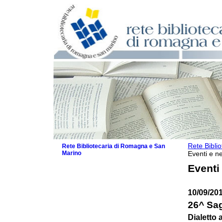
Rete Bibli
Rete Bibliotecaria di Romagna e San
Marino
Eventi e ne
La Rete
Eventi
Biblioteche e archivi
Agenda
10/09/20
Patto intercomunale per la lettura
2026
26^ Sag
Patto locale per la lettura 2025
Dialetto 
Patto locale per la lettura 2024