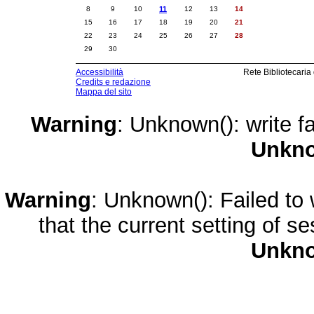
8
9
10
11
12
13
14
15
16
17
18
19
20
21
22
23
24
25
26
27
28
29
30
Accessibilità
Rete Bibliotecaria
Credits e redazione
Mappa del sito
Warning
: Unknown(): write fa
Unkn
Warning
: Unknown(): Failed to w
that the current setting of s
Unkn