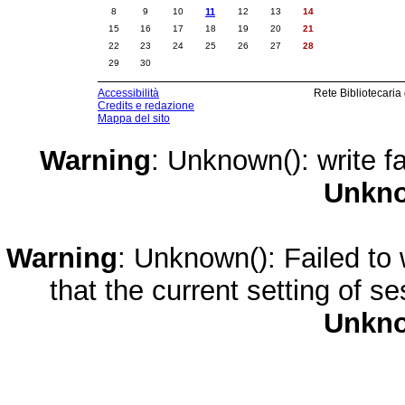
8
9
10
11
12
13
14
15
16
17
18
19
20
21
22
23
24
25
26
27
28
29
30
Accessibilità
Rete Bibliotecaria
Credits e redazione
Mappa del sito
Warning
: Unknown(): write fa
Unkn
Warning
: Unknown(): Failed to w
that the current setting of s
Unkn