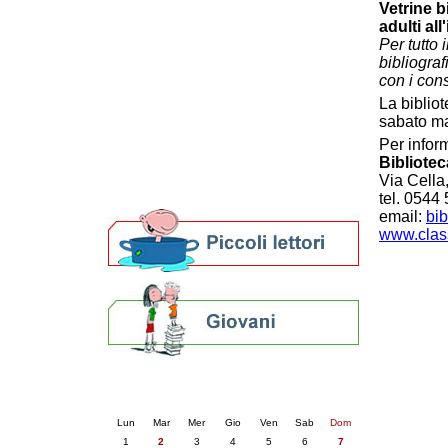
Vetrine b
Patto locale per la lettura 2023
adulti all
Presentazione del Patto per la lettura
Per tutto 
della provincia di Ravenna - 2022
bibliograf
Festa del Libro 2014
con i consi
Bibliopride in Bibliotour
La bibliot
Bibliotour OFF
sabato ma
Parlano del Bibliotour!
Per infor
Premi e concorsi letterari
Bibliotec
SBN: un'eredità per il futuro
Via Cella
Per bibliotecari e archivisti
tel. 0544
email:
bib
www.class
Calendario eventi
« prec.
giugno 2026
succ. »
Lun
Mar
Mer
Gio
Ven
Sab
Dom
1
2
3
4
5
6
7