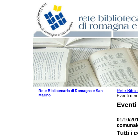
Rete Bibli
Rete Bibliotecaria di Romagna e San
Marino
Eventi e ne
La Rete
Eventi
Biblioteche e archivi
Agenda
01/10/201
Patto intercomunale per la lettura
comunale
2026
Patto locale per la lettura 2025
Tutti i 
Patto locale per la lettura 2024