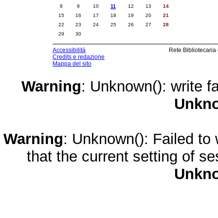
8
9
10
11
12
13
14
15
16
17
18
19
20
21
22
23
24
25
26
27
28
29
30
Accessibilità
Rete Bibliotecaria
Credits e redazione
Mappa del sito
Warning
: Unknown(): write fa
Unkn
Warning
: Unknown(): Failed to w
that the current setting of s
Unkn