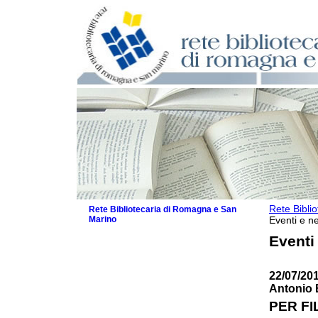
Rete Bibli
Rete Bibliotecaria di Romagna e San
Marino
Eventi e ne
La Rete
Eventi
Biblioteche e archivi
Agenda
22/07/20
Patto intercomunale per la lettura
Antonio 
2026
Patto locale per la lettura 2025
PER FI
Patto locale per la lettura 2024