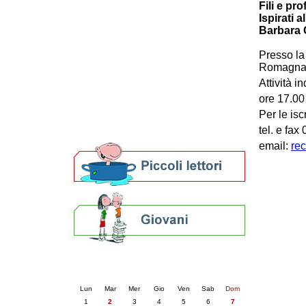
Fili e pro
Patto locale per la lettura 2023
Ispirati 
Presentazione del Patto per la lettura
Barbara C
della provincia di Ravenna - 2022
Festa del Libro 2014
Presso la
Bibliopride in Bibliotour
Romagna
Bibliotour OFF
Attività i
Parlano del Bibliotour!
ore 17.00
Premi e concorsi letterari
Per le iscr
SBN: un'eredità per il futuro
tel. e fa
Per bibliotecari e archivisti
email:
re
Calendario eventi
« prec.
giugno 2026
succ. »
Lun
Mar
Mer
Gio
Ven
Sab
Dom
1
2
3
4
5
6
7