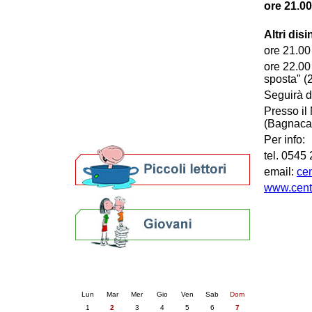
ore 21.00
Patto locale per la lettura 2023
Presentazione del Patto per la lettura
Altri dis
della provincia di Ravenna - 2022
ore 21.00 
Festa del Libro 2014
Bibliopride in Bibliotour
ore 22.00 
sposta" (
Bibliotour OFF
Parlano del Bibliotour!
Seguirà de
Premi e concorsi letterari
Presso il
SBN: un'eredità per il futuro
(Bagnacav
Per bibliotecari e archivisti
Per info:
tel. 0545
email:
ce
www.centr
Calendario eventi
« prec.
giugno 2026
succ. »
Lun
Mar
Mer
Gio
Ven
Sab
Dom
1
2
3
4
5
6
7