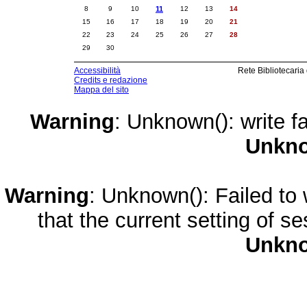
8
9
10
11
12
13
14
15
16
17
18
19
20
21
22
23
24
25
26
27
28
29
30
Accessibilità
Rete Bibliotecaria
Credits e redazione
Mappa del sito
Warning
: Unknown(): write fa
Unkn
Warning
: Unknown(): Failed to w
that the current setting of s
Unkn