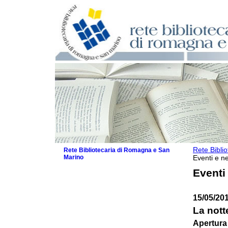
Rete Bibli
Rete Bibliotecaria di Romagna e San
Marino
Eventi e ne
La Rete
Eventi
Biblioteche e archivi
Agenda
15/05/20
Patto intercomunale per la lettura
2026
La nott
Patto locale per la lettura 2025
Apertura
Patto locale per la lettura 2024