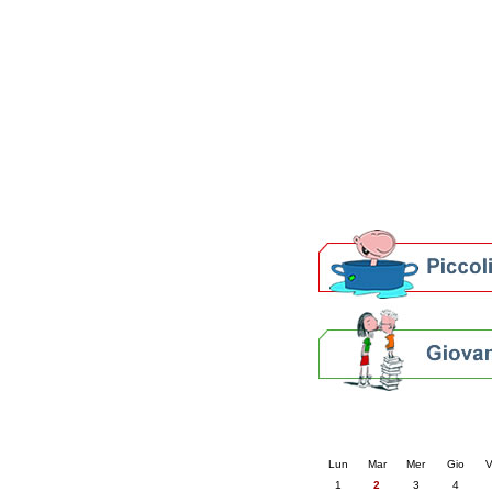
Patto locale per la let
Presentazione del Patto
della provincia di Rav
Festa del Libro 2014
Bibliopride in Bibliotou
Bibliotour OFF
Parlano del Bibliotour!
Premi e concorsi letter
SBN: un'eredità per il 
Per bibliotecari e archivi
Calendario eve
« prec.
giugno 202
Lun
Mar
Mer
Gio
V
1
2
3
4