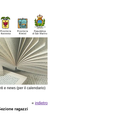
ti e news (per il calendario)
«
indietro
 Sezione ragazzi