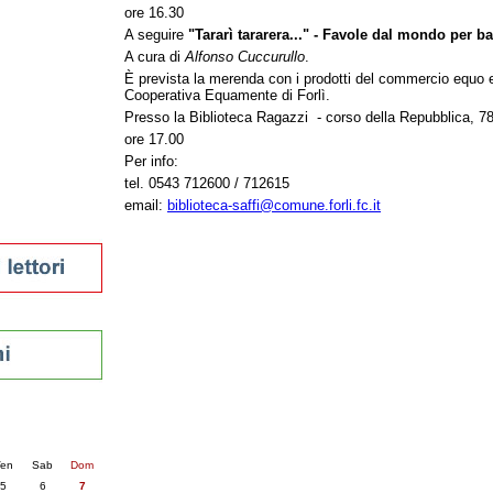
ore 16.30
tura 2023
A seguire
"Tararì tararera..." - Favole dal mondo per b
 per la lettura
A cura di
Alfonso Cuccurullo
.
enna - 2022
È prevista la merenda con i prodotti del commercio equo e
Cooperativa Equamente di Forlì.
r
Presso la Biblioteca Ragazzi - corso della Repubblica, 78 
ore 17.00
Per info:
ari
tel. 0543 712600 / 712615
futuro
email:
biblioteca-saffi@comune.forli.fc.it
sti
nti
6
succ. »
en
Sab
Dom
5
6
7