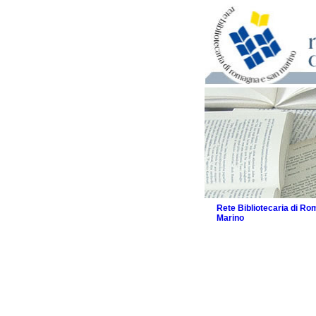
Rete Bibliotecaria di R
Marino
La Rete
Biblioteche e archivi
Agenda
Patto intercomunale per
2026
Patto locale per la let
Patto locale per la let