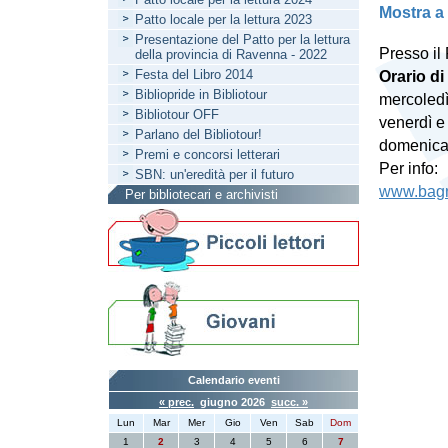
Mostra a
Patto locale per la lettura 2023
Presentazione del Patto per la lettura
Presso il
della provincia di Ravenna - 2022
Festa del Libro 2014
Orario di 
Bibliopride in Bibliotour
mercoledì
Bibliotour OFF
venerdì e
Parlano del Bibliotour!
domenica 
Premi e concorsi letterari
Per info:
SBN: un'eredità per il futuro
www.bagn
Per bibliotecari e archivisti
Calendario eventi
« prec.
giugno 2026
succ. »
Lun
Mar
Mer
Gio
Ven
Sab
Dom
1
2
3
4
5
6
7