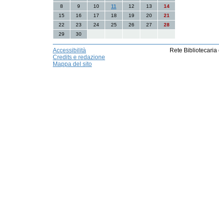
8
9
10
11
12
13
14
15
16
17
18
19
20
21
22
23
24
25
26
27
28
29
30
Accessibilità
Rete Bibliotecaria
Credits e redazione
Mappa del sito