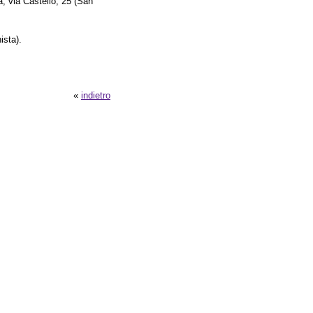
, via Castello, 25 (San
ista).
«
indietro