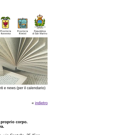
ti e news (per il calendario)
«
indietro
l proprio corpo.
va.