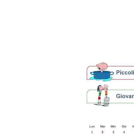
Patto locale per la let
Presentazione del Patto
della provincia di Rav
Festa del Libro 2014
Bibliopride in Bibliotou
Bibliotour OFF
Parlano del Bibliotour!
Premi e concorsi letter
SBN: un'eredità per il 
Per bibliotecari e archivi
Calendario eve
« prec.
giugno 202
Lun
Mar
Mer
Gio
V
1
2
3
4