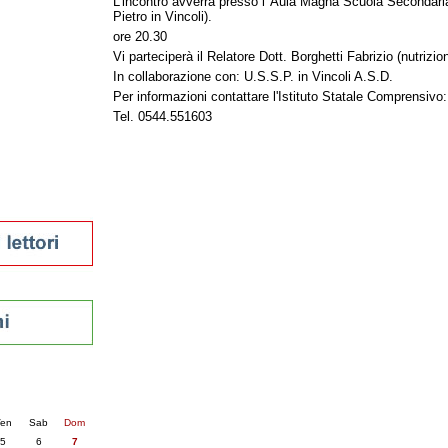
L'incontro avverrà presso l' Aula Magna Scuola Secondaria
Pietro in Vincoli).
tura 2023
ore 20.30
 per la lettura
enna - 2022
Vi parteciperà il Relatore Dott. Borghetti Fabrizio (nutrizion
In collaborazione con: U.S.S.P. in Vincoli A.S.D.
r
Per informazioni contattare l'Istituto Statale Comprensivo:
Tel. 0544.551603
ari
futuro
sti
nti
6
succ. »
en
Sab
Dom
5
6
7