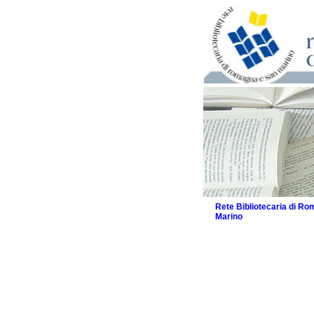
Rete Bibliotecaria di R
Marino
La Rete
Biblioteche e archivi
Agenda
Patto intercomunale per
2026
Patto locale per la let
Patto locale per la let