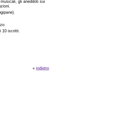
tà musicali, gli aneddoti sui
zioni.
ngipane).
rzo.
10 iscritti.
«
indietro