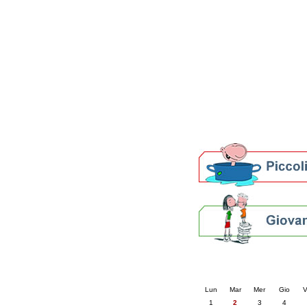
Patto locale per la let
Presentazione del Patto
della provincia di Rav
Festa del Libro 2014
Bibliopride in Bibliotou
Bibliotour OFF
Parlano del Bibliotour!
Premi e concorsi letter
SBN: un'eredità per il 
Per bibliotecari e archivi
Calendario eve
« prec.
giugno 202
Lun
Mar
Mer
Gio
V
1
2
3
4