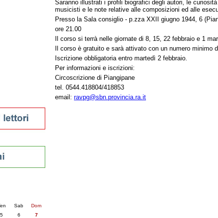
Saranno illustrati i profili biografici degli autori, le curiosi
tura 2023
musicisti e le note relative alle composizioni ed alle esecu
 per la lettura
Presso la Sala consiglio - p.zza XXII giugno 1944, 6 (Pia
enna - 2022
ore 21.00
Il corso si terrà nelle giornate di 8, 15, 22 febbraio e 1 ma
r
Il corso è gratuito e sarà attivato con un numero minimo di 
Iscrizione obbligatoria entro martedì 2 febbraio.
Per informazioni e iscrizioni:
ari
Circoscrizione di Piangipane
futuro
tel. 0544.418804/418853
sti
email:
ravpg@sbn.provincia.ra.it
nti
6
succ. »
en
Sab
Dom
5
6
7