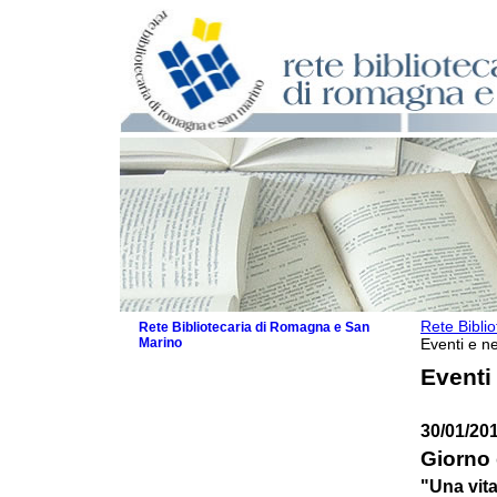
Rete Bibli
Rete Bibliotecaria di Romagna e San
Marino
Eventi e ne
La Rete
Eventi
Biblioteche e archivi
Agenda
30/01/20
Patto intercomunale per la lettura
2026
Giorno 
Patto locale per la lettura 2025
"Una vit
Patto locale per la lettura 2024