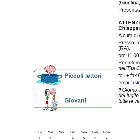
(Giuntina
Patto locale per la lettura 2023
Presentaz
Presentazione del Patto per la lettura
della provincia di Ravenna - 2022
ATTENZIO
Festa del Libro 2014
Chiappan
Bibliopride in Bibliotour
A cura di
Bibliotour OFF
Parlano del Bibliotour!
Presso la
(RA).
Premi e concorsi letterari
SBN: un'eredità per il futuro
ore 11.00
Per bibliotecari e archivisti
Per inform
dell'Età
tel. + fa
email:
ist
Il Giorno 
del luglio
tutte le v
Calendario eventi
« prec.
giugno 2026
succ. »
Lun
Mar
Mer
Gio
Ven
Sab
Dom
1
2
3
4
5
6
7