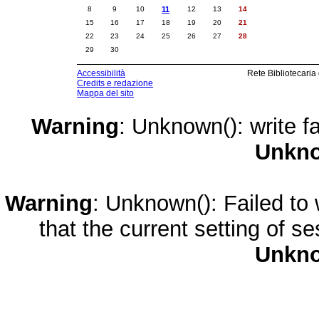
8
9
10
11
12
13
14
15
16
17
18
19
20
21
22
23
24
25
26
27
28
29
30
Accessibilità
Rete Bibliotecaria
Credits e redazione
Mappa del sito
Warning
: Unknown(): write fa
Unkn
Warning
: Unknown(): Failed to w
that the current setting of s
Unkn