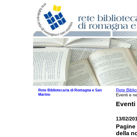
Rete Bibli
Rete Bibliotecaria di Romagna e San
Marino
Eventi e ne
La Rete
Eventi
Biblioteche e archivi
Agenda
13/02/20
Patto intercomunale per la lettura
2026
Pagine 
Patto locale per la lettura 2025
della n
Patto locale per la lettura 2024