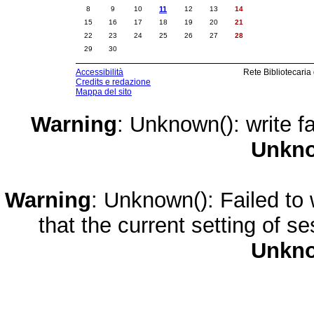
8
9
10
11
12
13
14
15
16
17
18
19
20
21
22
23
24
25
26
27
28
29
30
Accessibilità
Rete Bibliotecaria
Credits e redazione
Mappa del sito
Warning
: Unknown(): write fa
Unkn
Warning
: Unknown(): Failed to w
that the current setting of s
Unkn