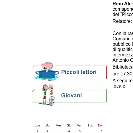
Rino Ale
Patto locale per la lettura 2023
corrispon
Presentazione del Patto per la lettura
del "Picco
della provincia di Ravenna - 2022
Relatore:
Festa del Libro 2014
Bibliopride in Bibliotour
Con la ra
Bibliotour OFF
Comune di
Parlano del Bibliotour!
pubblico 
Premi e concorsi letterari
di qualifi
SBN: un'eredità per il futuro
intermezz
Per bibliotecari e archivisti
Antonio C
Bibliotec
ore 17:30
A seguire
locale.
Calendario eventi
« prec.
giugno 2026
succ. »
Lun
Mar
Mer
Gio
Ven
Sab
Dom
1
2
3
4
5
6
7