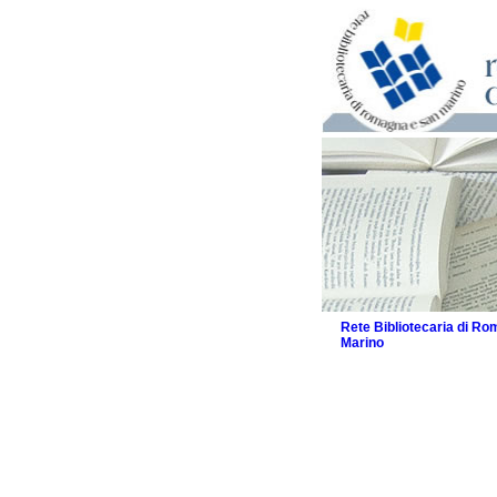
Rete Bibliotecaria di R
Marino
La Rete
Biblioteche e archivi
Agenda
Patto intercomunale per
2026
Patto locale per la let
Patto locale per la let