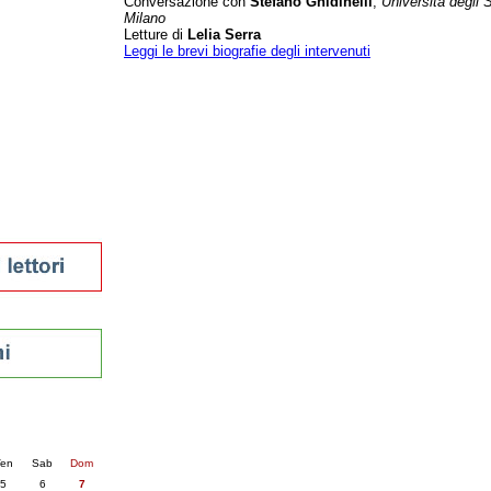
Conversazione con
Stefano Ghidinelli
,
Università degli S
Milano
tura 2023
Letture di
Lelia Serra
 per la lettura
Leggi le brevi biografie degli intervenuti
enna - 2022
r
ari
futuro
sti
nti
6
succ. »
en
Sab
Dom
5
6
7