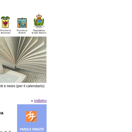
ti e news (per il calendario)
«
indietro
ca