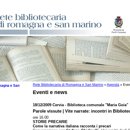
Rete Bibliotecaria di Romagna e San Marino
»
Agenda
»
Even
omagna e San
Eventi e news
18/12/2009 Cervia - Biblioteca comunale "Maria Goia"
Parole vissute | Vite narrate: incontri in Bibliote
 la lettura
ore 16.00
STORIE PRECARIE
tura 2025
Come la narrativa italiana racconta i precari
tura 2024