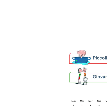
Patto locale per la let
Presentazione del Patto
della provincia di Rav
Festa del Libro 2014
Bibliopride in Bibliotou
Bibliotour OFF
Parlano del Bibliotour!
Premi e concorsi letter
SBN: un'eredità per il 
Per bibliotecari e archivi
Calendario eve
« prec.
giugno 202
Lun
Mar
Mer
Gio
V
1
2
3
4