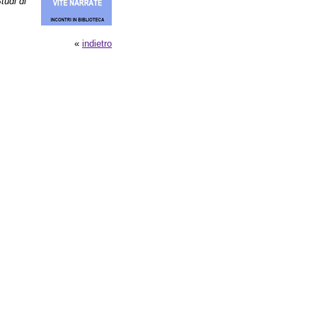
tudi di
«
indietro