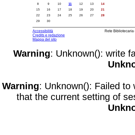
8
9
10
11
12
13
14
15
16
17
18
19
20
21
22
23
24
25
26
27
28
29
30
Accessibilità
Rete Bibliotecaria
Credits e redazione
Mappa del sito
Warning
: Unknown(): write fa
Unkn
Warning
: Unknown(): Failed to w
that the current setting of s
Unkn