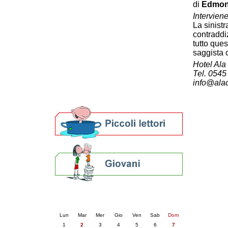
di
Edmon
Patto locale per la lettura 2023
Intervien
Presentazione del Patto per la lettura
La sinistr
della provincia di Ravenna - 2022
contraddiz
Festa del Libro 2014
tutto ques
Bibliopride in Bibliotour
saggista
Bibliotour OFF
Hotel Ala
Parlano del Bibliotour!
Tel. 0545
Premi e concorsi letterari
info@alad
SBN: un'eredità per il futuro
Per bibliotecari e archivisti
Calendario eventi
« prec.
giugno 2026
succ. »
Lun
Mar
Mer
Gio
Ven
Sab
Dom
1
2
3
4
5
6
7