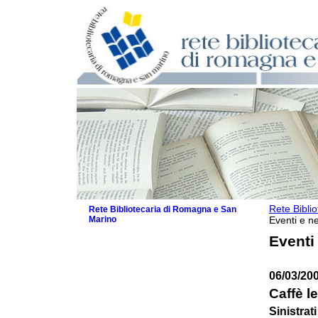
Rete Bibli
Rete Bibliotecaria di Romagna e San
Marino
Eventi e ne
La Rete
Eventi
Biblioteche e archivi
Agenda
06/03/20
Patto intercomunale per la lettura
2026
Caffè l
Patto locale per la lettura 2025
Sinistrati
Patto locale per la lettura 2024