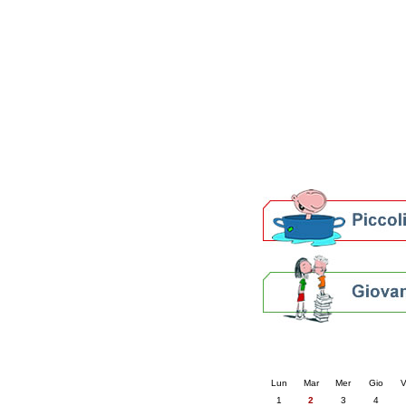
Patto locale per la let
Presentazione del Patto
della provincia di Rav
Festa del Libro 2014
Bibliopride in Bibliotou
Bibliotour OFF
Parlano del Bibliotour!
Premi e concorsi letter
SBN: un'eredità per il 
Per bibliotecari e archivi
Calendario eve
« prec.
giugno 202
Lun
Mar
Mer
Gio
V
1
2
3
4