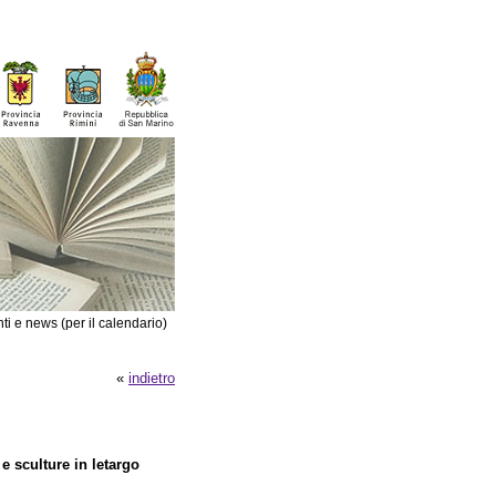
ti e news (per il calendario)
«
indietro
e sculture in letargo