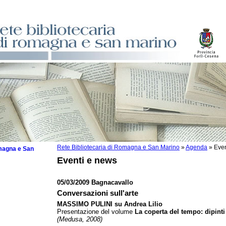
Rete Bibliotecaria di Romagna e San Marino
»
Agenda
»
Even
omagna e San
Eventi e news
05/03/2009 Bagnacavallo
Conversazioni sull'arte
 la lettura
MASSIMO PULINI su Andrea Lilio
Presentazione del volume
La coperta del tempo: dipinti 
tura 2025
(Medusa, 2008)
tura 2024