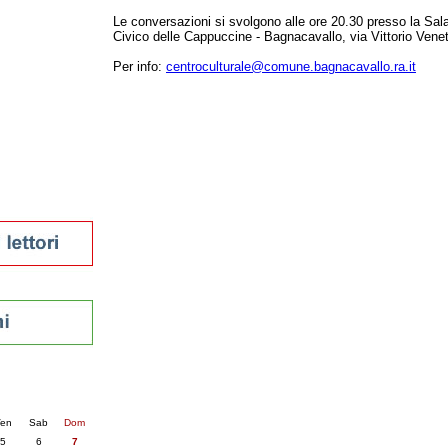
tura 2023
Le conversazioni si svolgono alle ore 20.30 presso la Sal
Civico delle Cappuccine - Bagnacavallo, via Vittorio Vene
 per la lettura
enna - 2022
Per info:
centroculturale@comune.bagnacavallo.ra.it
r
ari
futuro
sti
nti
6
succ. »
en
Sab
Dom
5
6
7