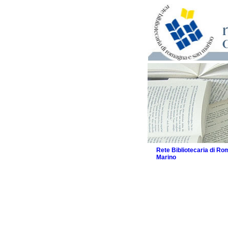
Rete Bibliotecaria di R
Marino
La Rete
Biblioteche e archivi
Agenda
Patto intercomunale per
2026
Patto locale per la let
Patto locale per la let