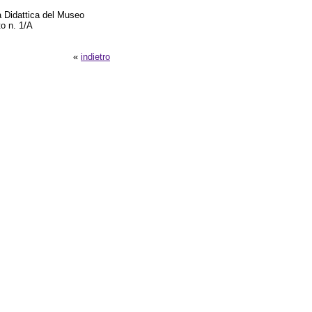
a Didattica del Museo
to n. 1/A
«
indietro