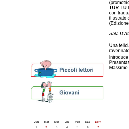
(promotri
Patto locale per la lettura 2023
TUR-LU-
Presentazione del Patto per la lettura
con tradu
della provincia di Ravenna - 2022
illustrate
Festa del Libro 2014
(Edizione
Bibliopride in Bibliotour
Bibliotour OFF
Sala D'Att
Parlano del Bibliotour!
Premi e concorsi letterari
Una felici
SBN: un'eredità per il futuro
ravennate
Per bibliotecari e archivisti
Introduce
Presentaz
Massimo 
Calendario eventi
« prec.
giugno 2026
succ. »
Lun
Mar
Mer
Gio
Ven
Sab
Dom
1
2
3
4
5
6
7