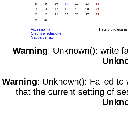
8
9
10
11
12
13
14
15
16
17
18
19
20
21
22
23
24
25
26
27
28
29
30
Accessibilità
Rete Bibliotecaria
Credits e redazione
Mappa del sito
Warning
: Unknown(): write fa
Unkn
Warning
: Unknown(): Failed to w
that the current setting of s
Unkn