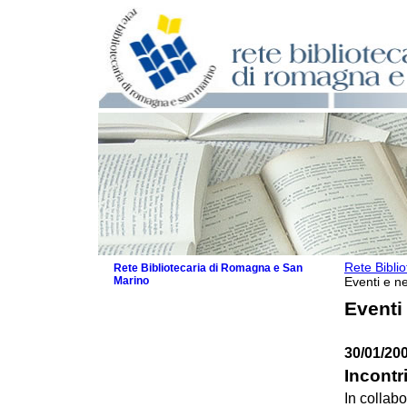
Rete Bibli
Rete Bibliotecaria di Romagna e San
Marino
Eventi e ne
La Rete
Eventi
Biblioteche e archivi
Agenda
30/01/20
Patto intercomunale per la lettura
2026
Incontri
Patto locale per la lettura 2025
In collab
Patto locale per la lettura 2024