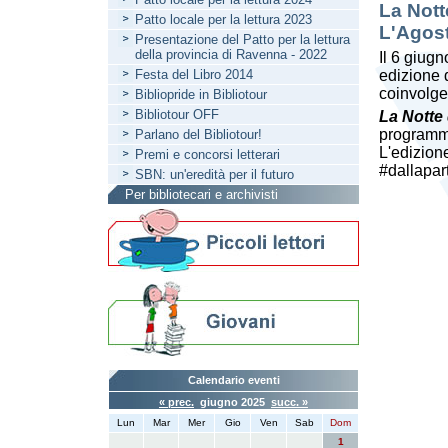
La Notte
Patto locale per la lettura 2023
L'Agost
Presentazione del Patto per la lettura
della provincia di Ravenna - 2022
Il 6 giug
Festa del Libro 2014
edizione
coinvolgerà
Bibliopride in Bibliotour
Bibliotour OFF
La Notte 
programm
Parlano del Bibliotour!
L'edizion
Premi e concorsi letterari
#dallapar
SBN: un'eredità per il futuro
Per bibliotecari e archivisti
Calendario eventi
« prec.
giugno 2025
succ. »
Lun
Mar
Mer
Gio
Ven
Sab
Dom
1