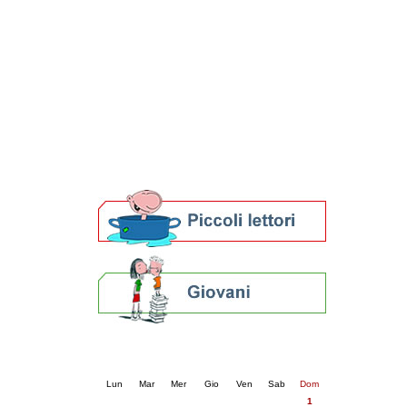
Patto locale per la lettura 2023
Presentazione del Patto per la lettura
della provincia di Ravenna - 2022
Festa del Libro 2014
Bibliopride in Bibliotour
Bibliotour OFF
Parlano del Bibliotour!
Premi e concorsi letterari
SBN: un'eredità per il futuro
Per bibliotecari e archivisti
Calendario eventi
« prec.
giugno 2025
succ. »
Lun
Mar
Mer
Gio
Ven
Sab
Dom
1