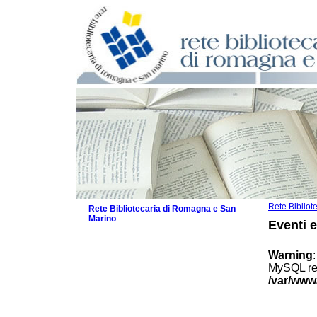
Rete Biblio
Rete Bibliotecaria di Romagna e San
Marino
Eventi 
La Rete
Biblioteche e archivi
Warning
Agenda
MySQL res
Patto intercomunale per la lettura
/var/www
2026
Patto locale per la lettura 2025
Patto locale per la lettura 2024