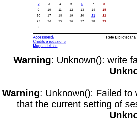
2
3
4
5
6
7
8
9
10
11
12
13
14
15
16
17
18
19
20
21
22
23
24
25
26
27
28
29
30
Accessibilità
Rete Bibliotecaria
Credits e redazione
Mappa del sito
Warning
: Unknown(): write fa
Unkn
Warning
: Unknown(): Failed to w
that the current setting of s
Unkn