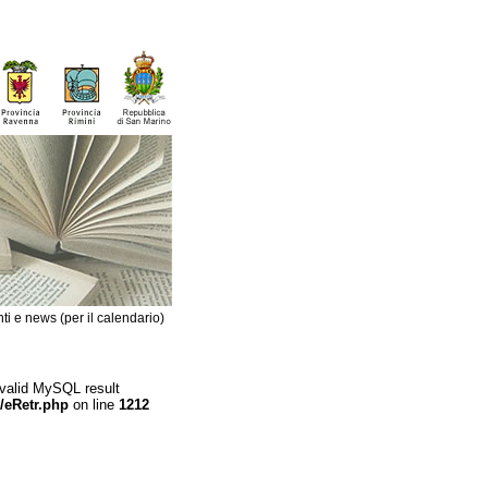
ti e news (per il calendario)
 valid MySQL result
/eRetr.php
on line
1212