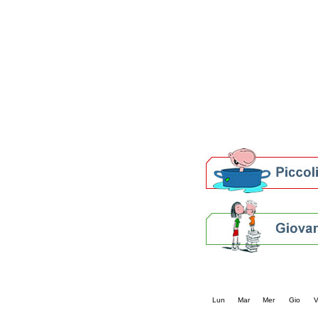
Patto locale per la let
Presentazione del Patto
della provincia di Rav
Festa del Libro 2014
Bibliopride in Bibliotou
Bibliotour OFF
Parlano del Bibliotour!
Premi e concorsi letter
SBN: un'eredità per il 
Per bibliotecari e archivi
Calendario eve
« prec.
giugno 202
Lun
Mar
Mer
Gio
V