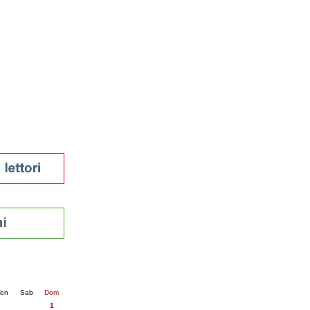
tura 2023
 per la lettura
enna - 2022
r
ari
futuro
sti
nti
5
succ. »
en
Sab
Dom
1