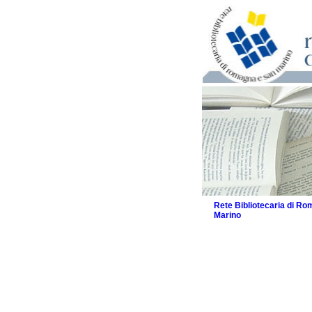
Rete Bibliotecaria di R
Marino
La Rete
Biblioteche e archivi
Agenda
Patto intercomunale per
2026
Patto locale per la let
Patto locale per la let