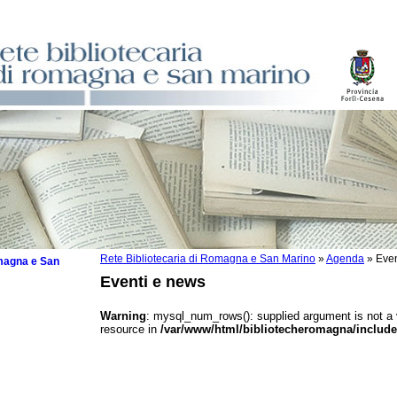
Rete Bibliotecaria di Romagna e San Marino
»
Agenda
»
Even
omagna e San
Eventi e news
Warning
: mysql_num_rows(): supplied argument is not a
resource in
/var/www/html/bibliotecheromagna/include
 la lettura
tura 2025
tura 2024