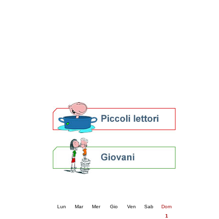
Patto locale per la lettura 2023
Presentazione del Patto per la lettura
della provincia di Ravenna - 2022
Festa del Libro 2014
Bibliopride in Bibliotour
Bibliotour OFF
Parlano del Bibliotour!
Premi e concorsi letterari
SBN: un'eredità per il futuro
Per bibliotecari e archivisti
Calendario eventi
« prec.
giugno 2025
succ. »
Lun
Mar
Mer
Gio
Ven
Sab
Dom
1