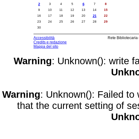
2
3
4
5
6
7
8
9
10
11
12
13
14
15
16
17
18
19
20
21
22
23
24
25
26
27
28
29
30
Accessibilità
Rete Bibliotecaria
Credits e redazione
Mappa del sito
Warning
: Unknown(): write fa
Unkn
Warning
: Unknown(): Failed to w
that the current setting of s
Unkn