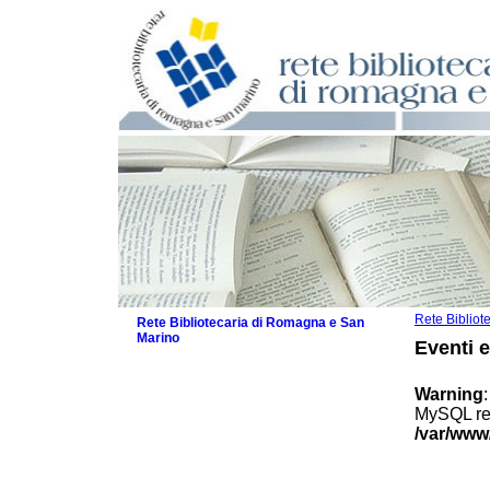
Rete Biblio
Rete Bibliotecaria di Romagna e San
Marino
Eventi 
La Rete
Biblioteche e archivi
Warning
Agenda
MySQL res
Patto intercomunale per la lettura
/var/www
2026
Patto locale per la lettura 2025
Patto locale per la lettura 2024