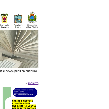
ti e news (per il calendario)
«
indietro