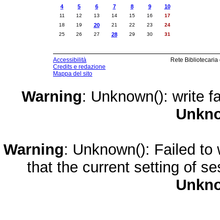
4
5
6
7
8
9
10
11
12
13
14
15
16
17
18
19
20
21
22
23
24
25
26
27
28
29
30
31
Accessibilità
Rete Bibliotecaria
Credits e redazione
Mappa del sito
Warning
: Unknown(): write fa
Unkn
Warning
: Unknown(): Failed to w
that the current setting of s
Unkn