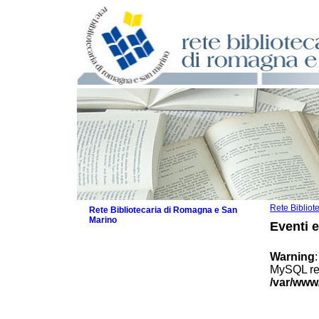
Rete Biblio
Rete Bibliotecaria di Romagna e San
Marino
Eventi 
La Rete
Biblioteche e archivi
Warning
Agenda
MySQL res
Patto intercomunale per la lettura
/var/www
2026
Patto locale per la lettura 2025
Patto locale per la lettura 2024