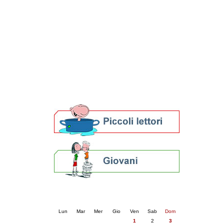
Patto locale per la lettura 2023
Presentazione del Patto per la lettura
della provincia di Ravenna - 2022
Festa del Libro 2014
Bibliopride in Bibliotour
Bibliotour OFF
Parlano del Bibliotour!
Premi e concorsi letterari
SBN: un'eredità per il futuro
Per bibliotecari e archivisti
Calendario eventi
« prec.
maggio 2026
succ. »
Lun
Mar
Mer
Gio
Ven
Sab
Dom
1
2
3