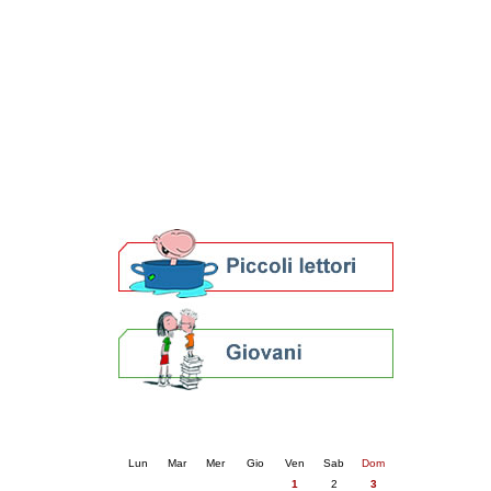
Patto locale per la lettura 2023
Presentazione del Patto per la lettura
della provincia di Ravenna - 2022
Festa del Libro 2014
Bibliopride in Bibliotour
Bibliotour OFF
Parlano del Bibliotour!
Premi e concorsi letterari
SBN: un'eredità per il futuro
Per bibliotecari e archivisti
Calendario eventi
« prec.
maggio 2026
succ. »
Lun
Mar
Mer
Gio
Ven
Sab
Dom
1
2
3