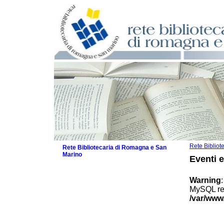
Rete Biblio
Rete Bibliotecaria di Romagna e San
Marino
Eventi 
La Rete
Biblioteche e archivi
Warning
Agenda
MySQL res
Patto intercomunale per la lettura
/var/www
2026
Patto locale per la lettura 2025
Patto locale per la lettura 2024