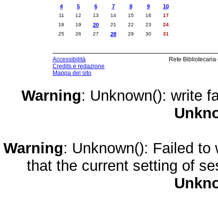
4
5
6
7
8
9
10
11
12
13
14
15
16
17
18
19
20
21
22
23
24
25
26
27
28
29
30
31
Accessibilità
Rete Bibliotecaria
Credits e redazione
Mappa del sito
Warning
: Unknown(): write fa
Unkn
Warning
: Unknown(): Failed to w
that the current setting of s
Unkn