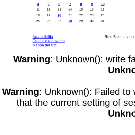
4
5
6
7
8
9
10
11
12
13
14
15
16
17
18
19
20
21
22
23
24
25
26
27
28
29
30
31
Accessibilità
Rete Bibliotecaria
Credits e redazione
Mappa del sito
Warning
: Unknown(): write fa
Unkn
Warning
: Unknown(): Failed to w
that the current setting of s
Unkn