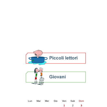
Patto locale per la lettura 2023
Presentazione del Patto per la lettura
della provincia di Ravenna - 2022
Festa del Libro 2014
Bibliopride in Bibliotour
Bibliotour OFF
Parlano del Bibliotour!
Premi e concorsi letterari
SBN: un'eredità per il futuro
Per bibliotecari e archivisti
Calendario eventi
« prec.
maggio 2026
succ. »
Lun
Mar
Mer
Gio
Ven
Sab
Dom
1
2
3