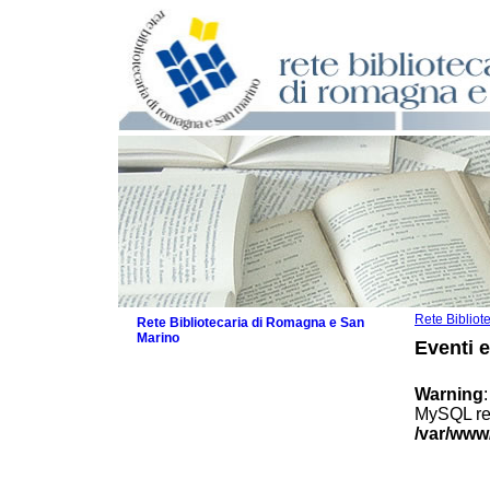
Rete Biblio
Rete Bibliotecaria di Romagna e San
Marino
Eventi 
La Rete
Biblioteche e archivi
Warning
Agenda
MySQL res
Patto intercomunale per la lettura
/var/www
2026
Patto locale per la lettura 2025
Patto locale per la lettura 2024