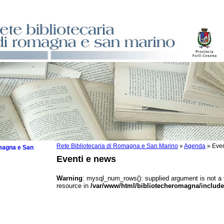
Rete Bibliotecaria di Romagna e San Marino
»
Agenda
»
Even
omagna e San
Eventi e news
Warning
: mysql_num_rows(): supplied argument is not a
resource in
/var/www/html/bibliotecheromagna/include
 la lettura
tura 2025
tura 2024