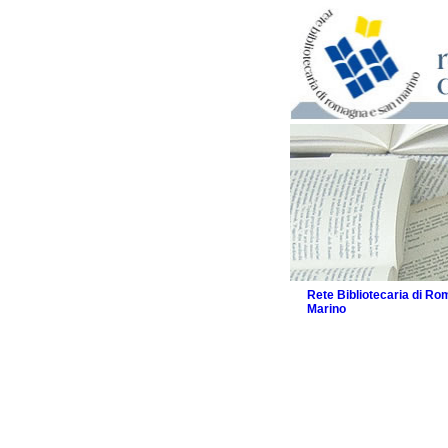
Rete Bibliotecaria di R
Marino
La Rete
Biblioteche e archivi
Agenda
Patto intercomunale per
2026
Patto locale per la let
Patto locale per la let