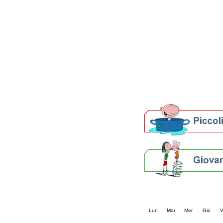
Patto locale per la let
Presentazione del Patto
della provincia di Rav
Festa del Libro 2014
Bibliopride in Bibliotou
Bibliotour OFF
Parlano del Bibliotour!
Premi e concorsi letter
SBN: un'eredità per il 
Per bibliotecari e archivi
Calendario eve
« prec.
maggio 202
Lun
Mar
Mer
Gio
V