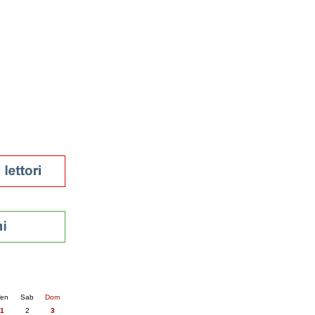
tura 2023
 per la lettura
enna - 2022
r
ari
futuro
sti
nti
6
succ. »
en
Sab
Dom
1
2
3