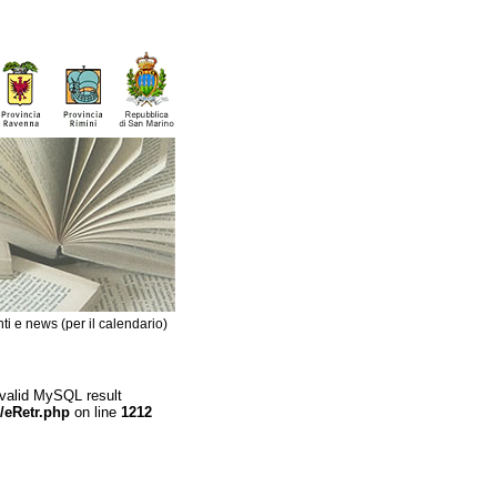
ti e news (per il calendario)
 valid MySQL result
/eRetr.php
on line
1212