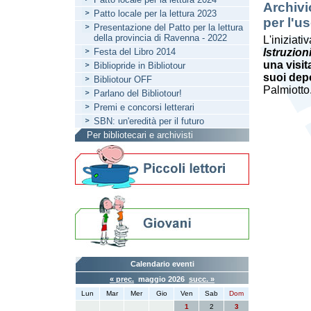
Archivi
Patto locale per la lettura 2023
per l'u
Presentazione del Patto per la lettura
della provincia di Ravenna - 2022
L'iniziati
Festa del Libro 2014
Istruzion
una visit
Bibliopride in Bibliotour
suoi dep
Bibliotour OFF
Palmiotto
Parlano del Bibliotour!
Premi e concorsi letterari
SBN: un'eredità per il futuro
Per bibliotecari e archivisti
Calendario eventi
« prec.
maggio 2026
succ. »
Lun
Mar
Mer
Gio
Ven
Sab
Dom
1
2
3