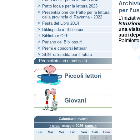
Archivi
Patto locale per la lettura 2023
per l'u
Presentazione del Patto per la lettura
della provincia di Ravenna - 2022
L'iniziati
Festa del Libro 2014
Istruzion
una visit
Bibliopride in Bibliotour
suoi dep
Bibliotour OFF
Palmiotto
Parlano del Bibliotour!
Premi e concorsi letterari
SBN: un'eredità per il futuro
Per bibliotecari e archivisti
Calendario eventi
« prec.
maggio 2026
succ. »
Lun
Mar
Mer
Gio
Ven
Sab
Dom
1
2
3