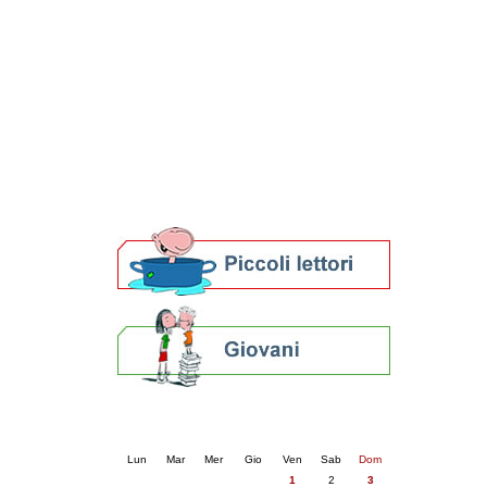
Patto locale per la lettura 2023
Presentazione del Patto per la lettura
della provincia di Ravenna - 2022
Festa del Libro 2014
Bibliopride in Bibliotour
Bibliotour OFF
Parlano del Bibliotour!
Premi e concorsi letterari
SBN: un'eredità per il futuro
Per bibliotecari e archivisti
Calendario eventi
« prec.
maggio 2026
succ. »
Lun
Mar
Mer
Gio
Ven
Sab
Dom
1
2
3