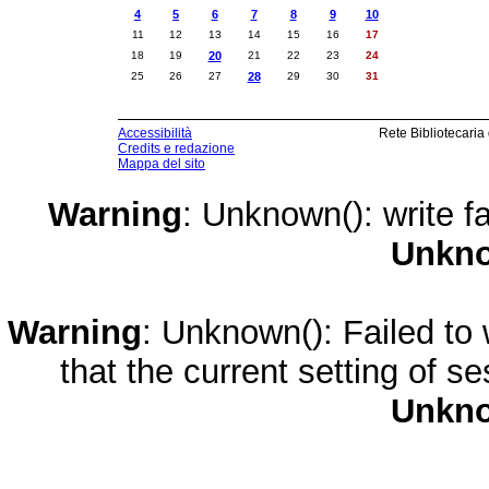
4
5
6
7
8
9
10
11
12
13
14
15
16
17
18
19
20
21
22
23
24
25
26
27
28
29
30
31
Accessibilità
Rete Bibliotecaria
Credits e redazione
Mappa del sito
Warning
: Unknown(): write fa
Unkn
Warning
: Unknown(): Failed to w
that the current setting of s
Unkn