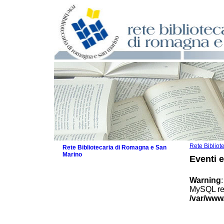
Rete Biblio
Rete Bibliotecaria di Romagna e San
Marino
Eventi 
La Rete
Biblioteche e archivi
Warning
Agenda
MySQL res
Patto intercomunale per la lettura
/var/www
2026
Patto locale per la lettura 2025
Patto locale per la lettura 2024