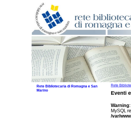
Rete Biblio
Rete Bibliotecaria di Romagna e San
Marino
Eventi 
La Rete
Biblioteche e archivi
Warning
Agenda
MySQL res
Patto intercomunale per la lettura
/var/www
2026
Patto locale per la lettura 2025
Patto locale per la lettura 2024