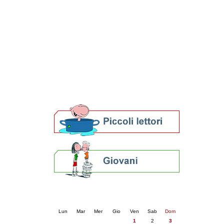
Patto locale per la lettura 2023
Presentazione del Patto per la lettura
della provincia di Ravenna - 2022
Festa del Libro 2014
Bibliopride in Bibliotour
Bibliotour OFF
Parlano del Bibliotour!
Premi e concorsi letterari
SBN: un'eredità per il futuro
Per bibliotecari e archivisti
Calendario eventi
« prec.
maggio 2026
succ. »
Lun
Mar
Mer
Gio
Ven
Sab
Dom
1
2
3