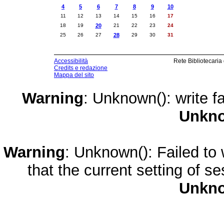
4
5
6
7
8
9
10
11
12
13
14
15
16
17
18
19
20
21
22
23
24
25
26
27
28
29
30
31
Accessibilità
Rete Bibliotecaria
Credits e redazione
Mappa del sito
Warning
: Unknown(): write fa
Unkn
Warning
: Unknown(): Failed to w
that the current setting of s
Unkn