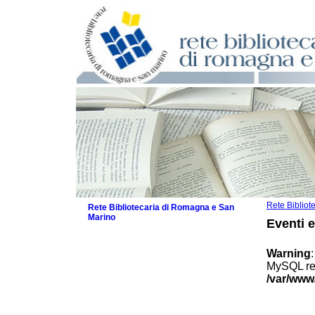
Rete Biblio
Rete Bibliotecaria di Romagna e San
Marino
Eventi 
La Rete
Biblioteche e archivi
Warning
Agenda
MySQL res
Patto intercomunale per la lettura
/var/www
2026
Patto locale per la lettura 2025
Patto locale per la lettura 2024