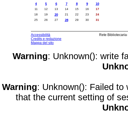
4
5
6
7
8
9
10
11
12
13
14
15
16
17
18
19
20
21
22
23
24
25
26
27
28
29
30
31
Accessibilità
Rete Bibliotecaria
Credits e redazione
Mappa del sito
Warning
: Unknown(): write fa
Unkn
Warning
: Unknown(): Failed to w
that the current setting of s
Unkn