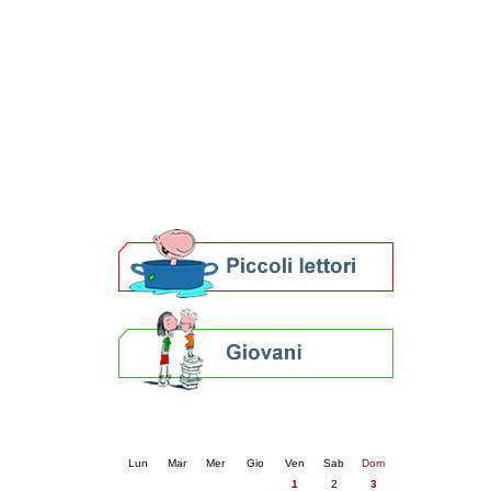
Patto locale per la lettura 2023
Presentazione del Patto per la lettura
della provincia di Ravenna - 2022
Festa del Libro 2014
Bibliopride in Bibliotour
Bibliotour OFF
Parlano del Bibliotour!
Premi e concorsi letterari
SBN: un'eredità per il futuro
Per bibliotecari e archivisti
Calendario eventi
« prec.
maggio 2026
succ. »
Lun
Mar
Mer
Gio
Ven
Sab
Dom
1
2
3