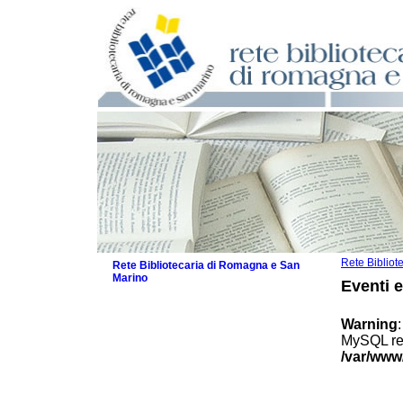
Rete Biblio
Rete Bibliotecaria di Romagna e San
Marino
Eventi 
La Rete
Biblioteche e archivi
Warning
Agenda
MySQL res
Patto intercomunale per la lettura
/var/www
2026
Patto locale per la lettura 2025
Patto locale per la lettura 2024