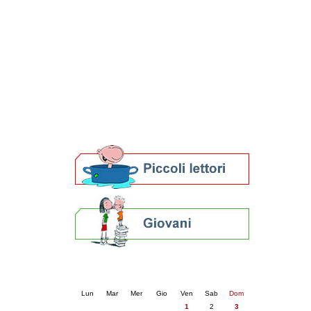
Patto locale per la lettura 2023
Presentazione del Patto per la lettura
della provincia di Ravenna - 2022
Festa del Libro 2014
Bibliopride in Bibliotour
Bibliotour OFF
Parlano del Bibliotour!
Premi e concorsi letterari
SBN: un'eredità per il futuro
Per bibliotecari e archivisti
Calendario eventi
« prec.
maggio 2026
succ. »
Lun
Mar
Mer
Gio
Ven
Sab
Dom
1
2
3