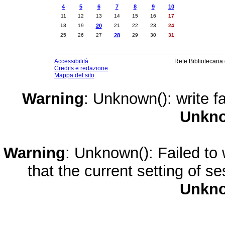
4
5
6
7
8
9
10
11
12
13
14
15
16
17
18
19
20
21
22
23
24
25
26
27
28
29
30
31
Accessibilità
Rete Bibliotecaria
Credits e redazione
Mappa del sito
Warning
: Unknown(): write fa
Unkn
Warning
: Unknown(): Failed to w
that the current setting of s
Unkn