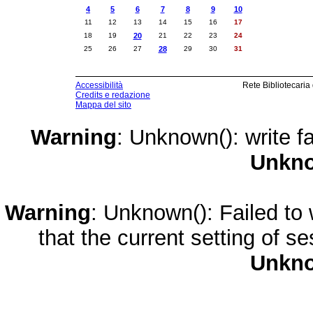
4
5
6
7
8
9
10
11
12
13
14
15
16
17
18
19
20
21
22
23
24
25
26
27
28
29
30
31
Accessibilità
Rete Bibliotecaria
Credits e redazione
Mappa del sito
Warning
: Unknown(): write fa
Unkn
Warning
: Unknown(): Failed to w
that the current setting of s
Unkn