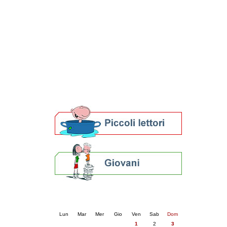
Patto locale per la lettura 2023
Presentazione del Patto per la lettura
della provincia di Ravenna - 2022
Festa del Libro 2014
Bibliopride in Bibliotour
Bibliotour OFF
Parlano del Bibliotour!
Premi e concorsi letterari
SBN: un'eredità per il futuro
Per bibliotecari e archivisti
Calendario eventi
« prec.
maggio 2026
succ. »
Lun
Mar
Mer
Gio
Ven
Sab
Dom
1
2
3