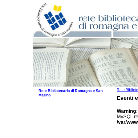
Rete Biblio
Rete Bibliotecaria di Romagna e San
Marino
Eventi 
La Rete
Biblioteche e archivi
Warning
Agenda
MySQL res
Patto intercomunale per la lettura
/var/www
2026
Patto locale per la lettura 2025
Patto locale per la lettura 2024