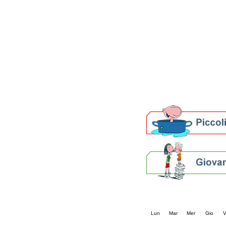
Patto locale per la let
Presentazione del Patto
della provincia di Rav
Festa del Libro 2014
Bibliopride in Bibliotou
Bibliotour OFF
Parlano del Bibliotour!
Premi e concorsi letter
SBN: un'eredità per il 
Per bibliotecari e archivi
Calendario eve
« prec.
maggio 202
Lun
Mar
Mer
Gio
V