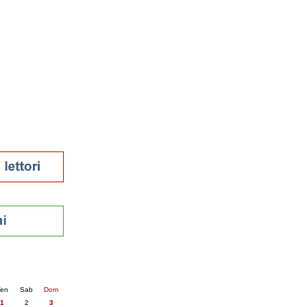
tura 2023
 per la lettura
enna - 2022
r
ari
futuro
sti
nti
6
succ. »
en
Sab
Dom
1
2
3