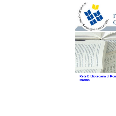
Rete Bibliotecaria di R
Marino
La Rete
Biblioteche e archivi
Agenda
Patto intercomunale per
2026
Patto locale per la let
Patto locale per la let