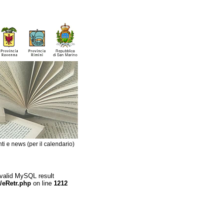
ti e news (per il calendario)
 valid MySQL result
/eRetr.php
on line
1212