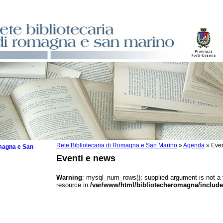
Rete Bibliotecaria di Romagna e San Marino
»
Agenda
»
Even
omagna e San
Eventi e news
Warning
: mysql_num_rows(): supplied argument is not a
resource in
/var/www/html/bibliotecheromagna/include
 la lettura
tura 2025
tura 2024