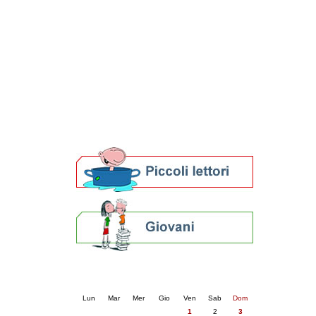
Patto locale per la lettura 2023
Presentazione del Patto per la lettura
della provincia di Ravenna - 2022
Festa del Libro 2014
Bibliopride in Bibliotour
Bibliotour OFF
Parlano del Bibliotour!
Premi e concorsi letterari
SBN: un'eredità per il futuro
Per bibliotecari e archivisti
Calendario eventi
« prec.
maggio 2026
succ. »
Lun
Mar
Mer
Gio
Ven
Sab
Dom
1
2
3