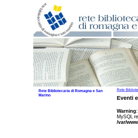
Rete Biblio
Rete Bibliotecaria di Romagna e San
Marino
Eventi 
La Rete
Biblioteche e archivi
Warning
Agenda
MySQL res
Patto intercomunale per la lettura
/var/www
2026
Patto locale per la lettura 2025
Patto locale per la lettura 2024