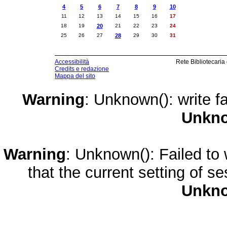
4
5
6
7
8
9
10
11
12
13
14
15
16
17
18
19
20
21
22
23
24
25
26
27
28
29
30
31
Accessibilità
Rete Bibliotecaria
Credits e redazione
Mappa del sito
Warning
: Unknown(): write fa
Unkn
Warning
: Unknown(): Failed to w
that the current setting of s
Unkn