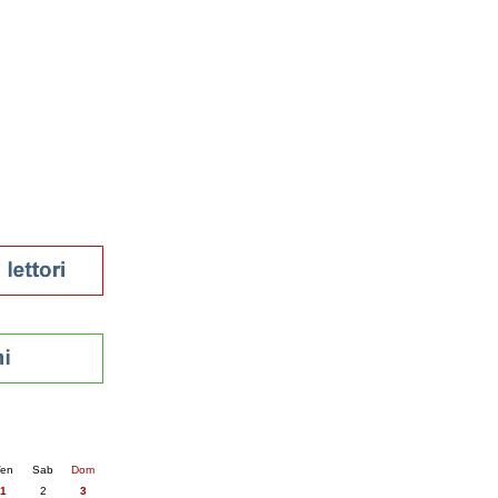
tura 2023
 per la lettura
enna - 2022
r
ari
futuro
sti
nti
6
succ. »
en
Sab
Dom
1
2
3