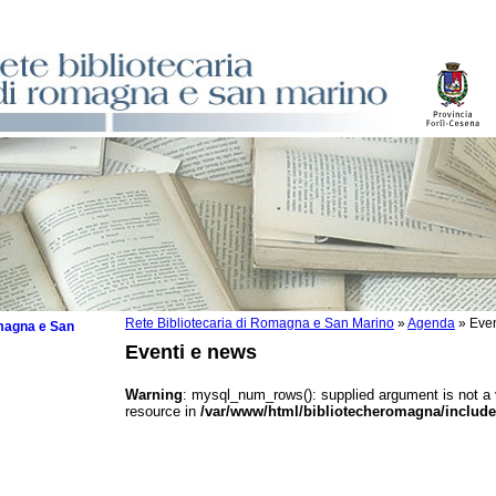
Rete Bibliotecaria di Romagna e San Marino
»
Agenda
»
Even
omagna e San
Eventi e news
Warning
: mysql_num_rows(): supplied argument is not a
resource in
/var/www/html/bibliotecheromagna/include
 la lettura
tura 2025
tura 2024