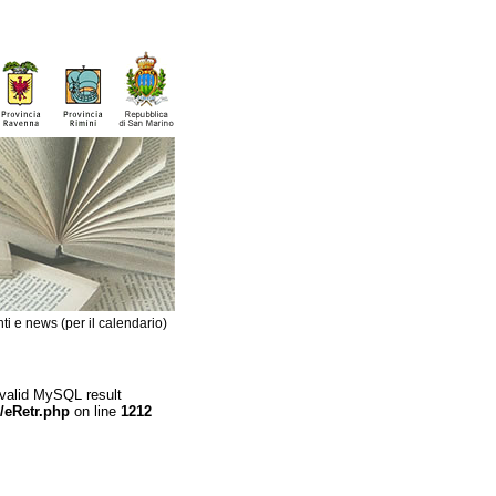
ti e news (per il calendario)
 valid MySQL result
/eRetr.php
on line
1212