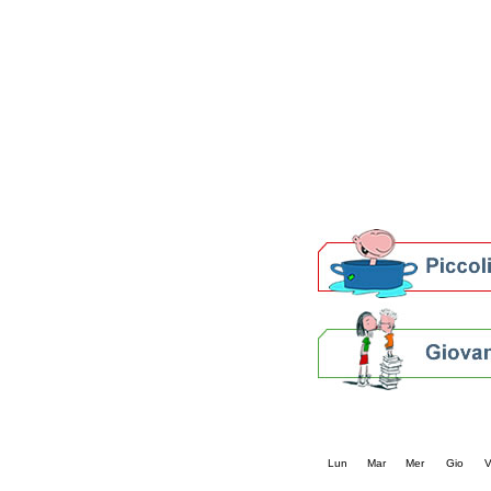
Patto locale per la let
Presentazione del Patto
della provincia di Rav
Festa del Libro 2014
Bibliopride in Bibliotou
Bibliotour OFF
Parlano del Bibliotour!
Premi e concorsi letter
SBN: un'eredità per il 
Per bibliotecari e archivi
Calendario eve
« prec.
maggio 202
Lun
Mar
Mer
Gio
V