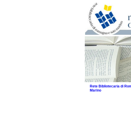
Rete Bibliotecaria di R
Marino
La Rete
Biblioteche e archivi
Agenda
Patto intercomunale per
2026
Patto locale per la let
Patto locale per la let