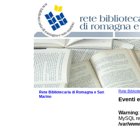
Rete Biblio
Rete Bibliotecaria di Romagna e San
Marino
Eventi 
La Rete
Biblioteche e archivi
Warning
Agenda
MySQL res
Patto intercomunale per la lettura
/var/www
2026
Patto locale per la lettura 2025
Patto locale per la lettura 2024