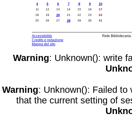
4
5
6
7
8
9
10
11
12
13
14
15
16
17
18
19
20
21
22
23
24
25
26
27
28
29
30
31
Accessibilità
Rete Bibliotecaria
Credits e redazione
Mappa del sito
Warning
: Unknown(): write fa
Unkn
Warning
: Unknown(): Failed to w
that the current setting of s
Unkn