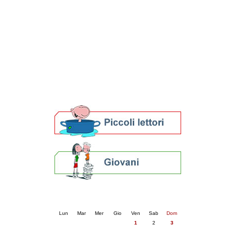
Patto locale per la lettura 2023
Presentazione del Patto per la lettura
della provincia di Ravenna - 2022
Festa del Libro 2014
Bibliopride in Bibliotour
Bibliotour OFF
Parlano del Bibliotour!
Premi e concorsi letterari
SBN: un'eredità per il futuro
Per bibliotecari e archivisti
Calendario eventi
« prec.
maggio 2026
succ. »
Lun
Mar
Mer
Gio
Ven
Sab
Dom
1
2
3