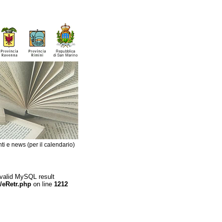
ti e news (per il calendario)
 valid MySQL result
/eRetr.php
on line
1212