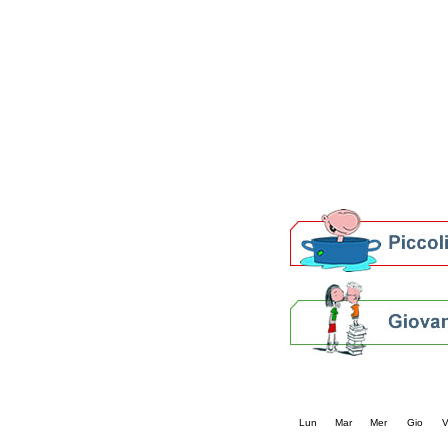
Patto locale per la let
Presentazione del Patto
della provincia di Rav
Festa del Libro 2014
Bibliopride in Bibliotou
Bibliotour OFF
Parlano del Bibliotour!
Premi e concorsi letter
SBN: un'eredità per il 
Per bibliotecari e archivi
Calendario eve
« prec.
maggio 202
Lun
Mar
Mer
Gio
V