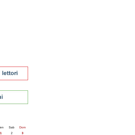
tura 2023
 per la lettura
enna - 2022
r
ari
futuro
sti
nti
6
succ. »
en
Sab
Dom
1
2
3