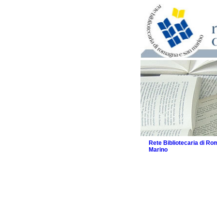
Rete Bibliotecaria di R
Marino
La Rete
Biblioteche e archivi
Agenda
Patto intercomunale per
2026
Patto locale per la let
Patto locale per la let