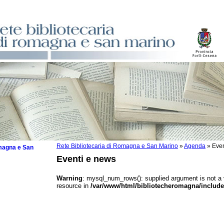
Rete Bibliotecaria di Romagna e San Marino
»
Agenda
»
Even
omagna e San
Eventi e news
Warning
: mysql_num_rows(): supplied argument is not a
resource in
/var/www/html/bibliotecheromagna/include
 la lettura
tura 2025
tura 2024