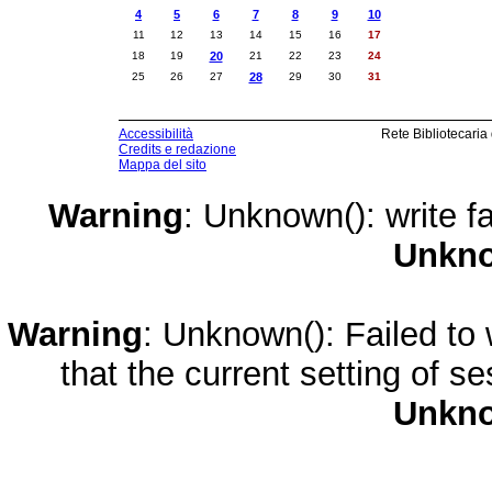
4
5
6
7
8
9
10
11
12
13
14
15
16
17
18
19
20
21
22
23
24
25
26
27
28
29
30
31
Accessibilità
Rete Bibliotecaria
Credits e redazione
Mappa del sito
Warning
: Unknown(): write fa
Unkn
Warning
: Unknown(): Failed to w
that the current setting of s
Unkn