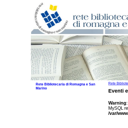
Rete Biblio
Rete Bibliotecaria di Romagna e San
Marino
Eventi 
La Rete
Biblioteche e archivi
Warning
Agenda
MySQL res
Patto intercomunale per la lettura
/var/www
2026
Patto locale per la lettura 2025
Patto locale per la lettura 2024