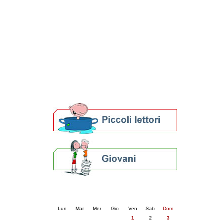
Patto locale per la lettura 2023
Presentazione del Patto per la lettura
della provincia di Ravenna - 2022
Festa del Libro 2014
Bibliopride in Bibliotour
Bibliotour OFF
Parlano del Bibliotour!
Premi e concorsi letterari
SBN: un'eredità per il futuro
Per bibliotecari e archivisti
Calendario eventi
« prec.
maggio 2026
succ. »
Lun
Mar
Mer
Gio
Ven
Sab
Dom
1
2
3