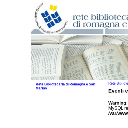
Rete Biblio
Rete Bibliotecaria di Romagna e San
Marino
Eventi 
La Rete
Biblioteche e archivi
Warning
Agenda
MySQL res
Patto intercomunale per la lettura
/var/www
2026
Patto locale per la lettura 2025
Patto locale per la lettura 2024