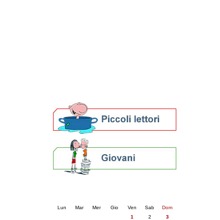
Patto locale per la lettura 2023
Presentazione del Patto per la lettura
della provincia di Ravenna - 2022
Festa del Libro 2014
Bibliopride in Bibliotour
Bibliotour OFF
Parlano del Bibliotour!
Premi e concorsi letterari
SBN: un'eredità per il futuro
Per bibliotecari e archivisti
Calendario eventi
« prec.
maggio 2026
succ. »
Lun
Mar
Mer
Gio
Ven
Sab
Dom
1
2
3