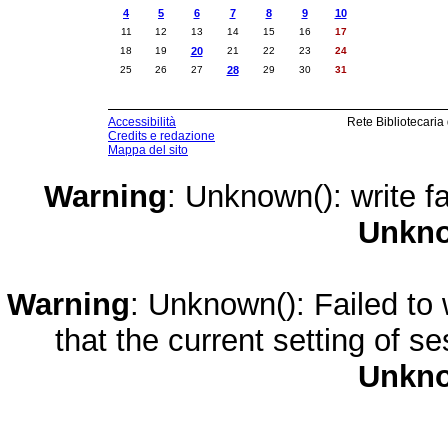
4
5
6
7
8
9
10
11
12
13
14
15
16
17
18
19
20
21
22
23
24
25
26
27
28
29
30
31
Accessibilità
Rete Bibliotecaria
Credits e redazione
Mappa del sito
Warning
: Unknown(): write fa
Unkn
Warning
: Unknown(): Failed to w
that the current setting of s
Unkn