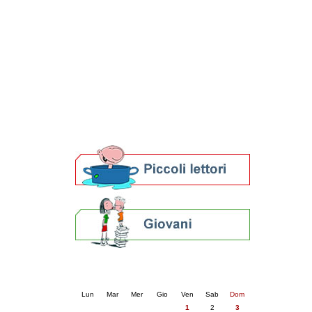
Patto locale per la lettura 2023
Presentazione del Patto per la lettura
della provincia di Ravenna - 2022
Festa del Libro 2014
Bibliopride in Bibliotour
Bibliotour OFF
Parlano del Bibliotour!
Premi e concorsi letterari
SBN: un'eredità per il futuro
Per bibliotecari e archivisti
Calendario eventi
« prec.
maggio 2026
succ. »
Lun
Mar
Mer
Gio
Ven
Sab
Dom
1
2
3