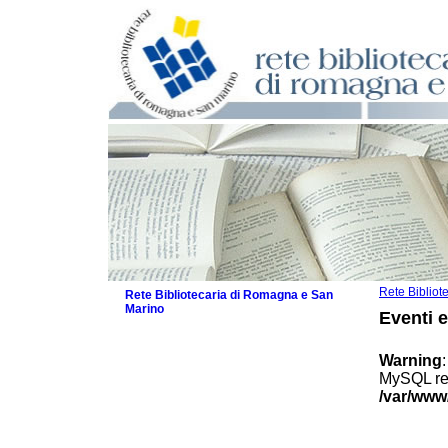
Rete Biblio
Rete Bibliotecaria di Romagna e San
Marino
Eventi 
La Rete
Biblioteche e archivi
Warning
Agenda
MySQL res
Patto intercomunale per la lettura
/var/www
2026
Patto locale per la lettura 2025
Patto locale per la lettura 2024