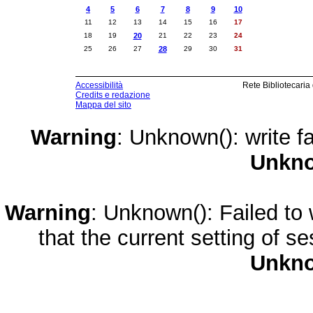
4
5
6
7
8
9
10
11
12
13
14
15
16
17
18
19
20
21
22
23
24
25
26
27
28
29
30
31
Accessibilità
Rete Bibliotecaria
Credits e redazione
Mappa del sito
Warning
: Unknown(): write fa
Unkn
Warning
: Unknown(): Failed to w
that the current setting of s
Unkn