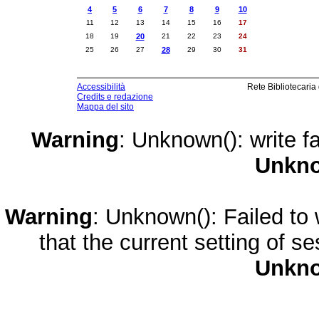
4
5
6
7
8
9
10
11
12
13
14
15
16
17
18
19
20
21
22
23
24
25
26
27
28
29
30
31
Accessibilità
Rete Bibliotecaria
Credits e redazione
Mappa del sito
Warning
: Unknown(): write fa
Unkn
Warning
: Unknown(): Failed to w
that the current setting of s
Unkn