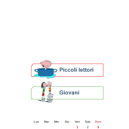
Patto locale per la lettura 2023
Presentazione del Patto per la lettura
della provincia di Ravenna - 2022
Festa del Libro 2014
Bibliopride in Bibliotour
Bibliotour OFF
Parlano del Bibliotour!
Premi e concorsi letterari
SBN: un'eredità per il futuro
Per bibliotecari e archivisti
Calendario eventi
« prec.
maggio 2026
succ. »
Lun
Mar
Mer
Gio
Ven
Sab
Dom
1
2
3