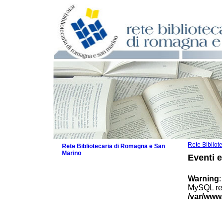
Rete Biblio
Rete Bibliotecaria di Romagna e San
Marino
Eventi 
La Rete
Biblioteche e archivi
Warning
Agenda
MySQL res
Patto intercomunale per la lettura
/var/www
2026
Patto locale per la lettura 2025
Patto locale per la lettura 2024