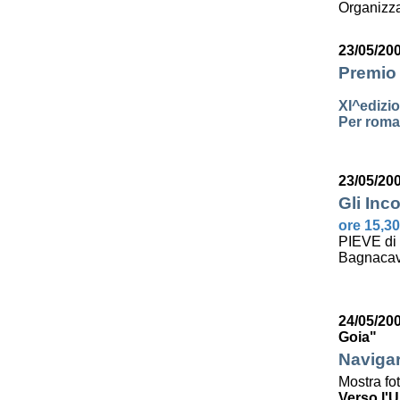
Organizza
23/05/20
Premio 
XI^edizi
Per roman
23/05/20
Gli Inco
ore 15,30
PIEVE di
Bagnacav
24/05/200
Goia"
Navigar
Mostra fo
Verso l'