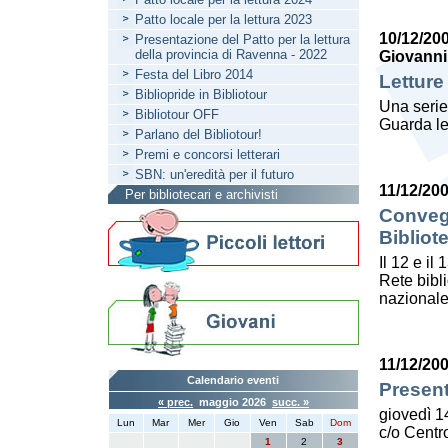
Patto locale per la lettura 2023
10/12/20
Presentazione del Patto per la lettura
della provincia di Ravenna - 2022
Giovanni
Festa del Libro 2014
Letture
Bibliopride in Bibliotour
Una serie
Bibliotour OFF
Guarda le
Parlano del Bibliotour!
Premi e concorsi letterari
SBN: un'eredità per il futuro
11/12/20
Per bibliotecari e archivisti
Convegn
Bibliot
Il 12 e il
Rete bibl
nazionale
11/12/20
Calendario eventi
Present
« prec.
maggio 2026
succ. »
giovedì 1
Lun
Mar
Mer
Gio
Ven
Sab
Dom
c/o Centro
1
2
3