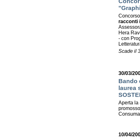
Concors
"Graphi
Concorso
racconti
Assessora
Hera Ra
- con Prog
Letterat
Scade il 
30/03/200
Bando d
laurea
SOSTE
Aperta la 
promosso 
Consumato
10/04/20